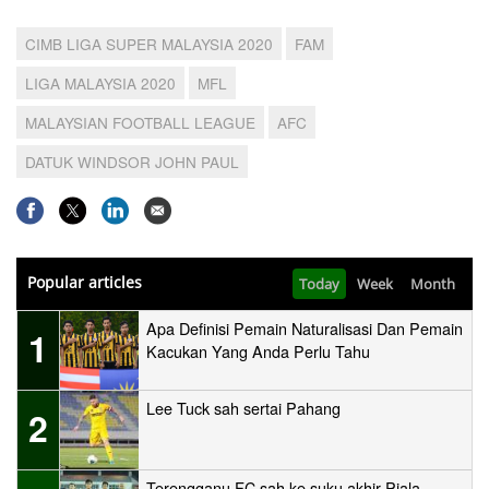
CIMB LIGA SUPER MALAYSIA 2020
FAM
LIGA MALAYSIA 2020
MFL
MALAYSIAN FOOTBALL LEAGUE
AFC
DATUK WINDSOR JOHN PAUL
Popular articles
Today
Week
Month
Apa Definisi Pemain Naturalisasi Dan Pemain
1
Kacukan Yang Anda Perlu Tahu
Lee Tuck sah sertai Pahang
2
Terengganu FC sah ke suku akhir Piala