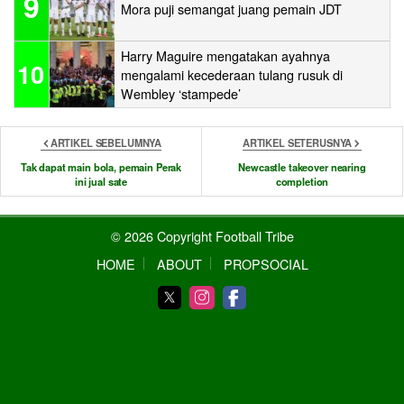
9
Mora puji semangat juang pemain JDT
Harry Maguire mengatakan ayahnya
10
mengalami kecederaan tulang rusuk di
Wembley ‘stampede’
ARTIKEL SEBELUMNYA
ARTIKEL SETERUSNYA
Tak dapat main bola, pemain Perak
Newcastle takeover nearing
ini jual sate
completion
© 2026 Copyright Football Tribe
HOME
ABOUT
PROPSOCIAL