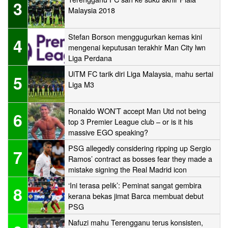
3
Malaysia 2018
Stefan Borson menggugurkan kemas kini
4
mengenai keputusan terakhir Man City lwn
Liga Perdana
UiTM FC tarik diri Liga Malaysia, mahu sertai
5
Liga M3
Ronaldo WON’T accept Man Utd not being
6
top 3 Premier League club – or is it his
massive EGO speaking?
PSG allegedly considering ripping up Sergio
7
Ramos’ contract as bosses fear they made a
mistake signing the Real Madrid icon
‘Ini terasa pelik’: Peminat sangat gembira
8
kerana bekas jimat Barca membuat debut
PSG
Nafuzi mahu Terengganu terus konsisten,