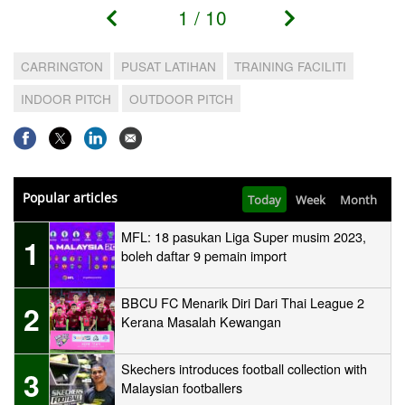
1
/
10
CARRINGTON
PUSAT LATIHAN
TRAINING FACILITI
INDOOR PITCH
OUTDOOR PITCH
Popular articles
Today
Week
Month
MFL: 18 pasukan Liga Super musim 2023,
1
boleh daftar 9 pemain import
BBCU FC Menarik Diri Dari Thai League 2
2
Kerana Masalah Kewangan
Skechers introduces football collection with
3
Malaysian footballers