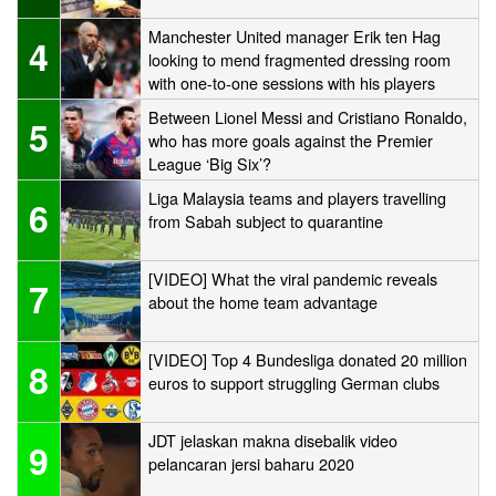
Manchester United manager Erik ten Hag
4
looking to mend fragmented dressing room
with one-to-one sessions with his players
Between Lionel Messi and Cristiano Ronaldo,
5
who has more goals against the Premier
League ‘Big Six’?
Liga Malaysia teams and players travelling
6
from Sabah subject to quarantine
[VIDEO] What the viral pandemic reveals
7
about the home team advantage
[VIDEO] Top 4 Bundesliga donated 20 million
8
euros to support struggling German clubs
JDT jelaskan makna disebalik video
9
pelancaran jersi baharu 2020