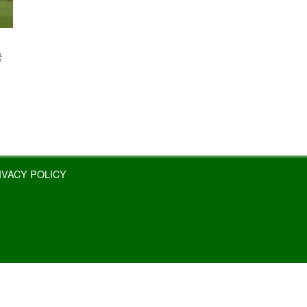
국
IVACY POLICY