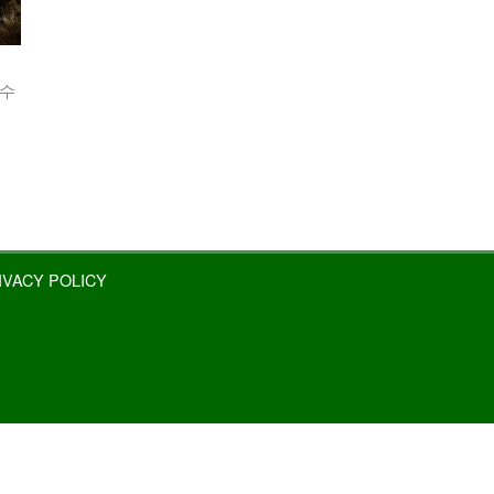
선수
IVACY POLICY