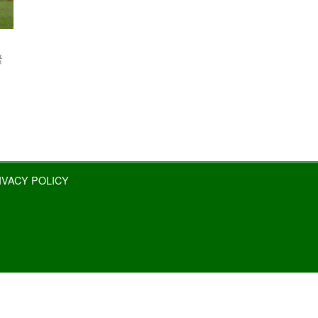
국
IVACY POLICY