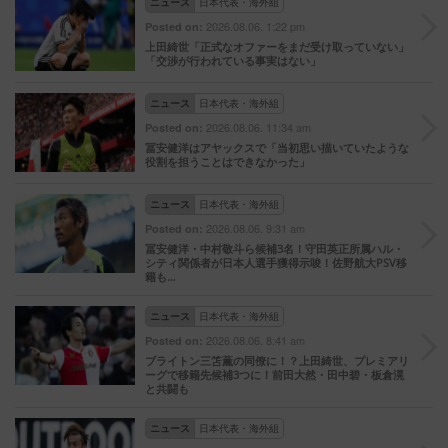
ニュース
日本代表・海外組
2026.08.06. 1:22 pm
Posted on:
上田綺世「正式なオファーをまだ受け取っていない」
「交渉が行われている事実はない」
ニュース
日本代表・海外組
2026.08.06. 11:34 am
Posted on:
冨安健洋はアヤックスで「当初思い描いていたような
役割を担うことはできなかった」
ニュース
日本代表・海外組
2026.08.06. 9:31 am
Posted on:
冨安健洋・中村敬斗ら候補3名！守田英正所属ハル・
シティ関係者が日本人選手獲得示唆！佐野航大PSV移
籍も…
ニュース
日本代表・海外組
2026.08.06. 8:41 am
Posted on:
ブライトン三笘薫の同僚に！？上田綺世、プレミアリ
ーグで移籍先候補3つに！前田大然・田中碧・板倉滉
と共闘も
ニュース
日本代表・海外組