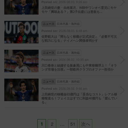
2026.08.03. 9:28 am
Posted on:
上田綺世の妻・由布菜月、W杯中ワンオペ育児にモヤ
モヤ「興味ある？」第2子出産には意欲も…
ニュース
日本代表・海外組
2026.08.03. 6:48 am
Posted on:
佐野航大は「間もなく移籍が正式決定」「必要不可欠
な戦力になる」ナイメヘン関係者明かす
ニュース
日本代表・海外組
2026.08.02. 10:35 am
Posted on:
川口春奈と結婚する板倉滉にも中東移籍浮上！「オラ
ンダ市場を注視」一部欧州クラブのオファー拒否か
ニュース
日本代表・海外組
2026.08.02. 9:46 am
Posted on:
上田綺世の移籍金65億円は「妥当なコスト」レアル移
籍報道も！フェイエはすでに利益40億円も「望んでい
る」
Posts
1
2
…
51
次へ