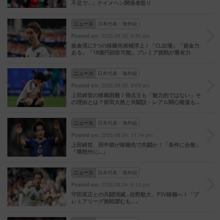
不足で…」ナイメヘン関係者怒り
ニュース
日本代表・海外組
2026.08.05. 6:30 am
Posted on:
板倉滉に3つの移籍先候補浮上！「CL出場」「資金力
ある」「18億円回収可能」プレミア挑戦が最有力
ニュース
日本代表・海外組
2026.08.05. 6:09 am
Posted on:
上田綺世の移籍困難！得点王も「魅力的ではない」そ
の理由とは？前田大然と共闘説・レアル関心報道も…
ニュース
日本代表・海外組
2026.08.04. 11:14 pm
Posted on:
上田綺世、田中碧が移籍先で共闘か！「条件に合致」
「構想外に…」
ニュース
日本代表・海外組
2026.08.04. 8:12 pm
Posted on:
守田英正との共闘消滅…佐野航大、PSV移籍へ！「プ
レミアリーグ挑戦望むも…」