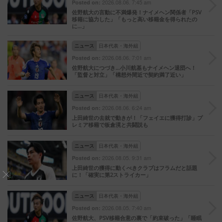
2026.08.06. 7:45 am
Posted on:
佐野航大の言動に不満爆発！ナイメヘン関係者「PSV
移籍に協力した」「もっと高い移籍金を得られたの
に…」
ニュース
日本代表・海外組
2026.08.06. 7:01 am
Posted on:
佐野航大につづき…小川航基もナイメヘン退団へ！
「監督と対立」「構想外間近で契約満了近い」
ニュース
日本代表・海外組
2026.08.06. 6:24 am
Posted on:
上田綺世の去就で動きが！「フェイエに獲得打診」プ
レミア移籍で板倉滉と共闘説も
ニュース
日本代表・海外組
2026.08.05. 9:31 am
Posted on:
上田綺世の獲得に動くべきクラブはフラムだと話題
に！「確実に第2ストライカー」
ニュース
日本代表・海外組
2026.08.05. 7:40 am
Posted on:
佐野航大、PSV移籍合意の裏で「約束破った」「睡眠