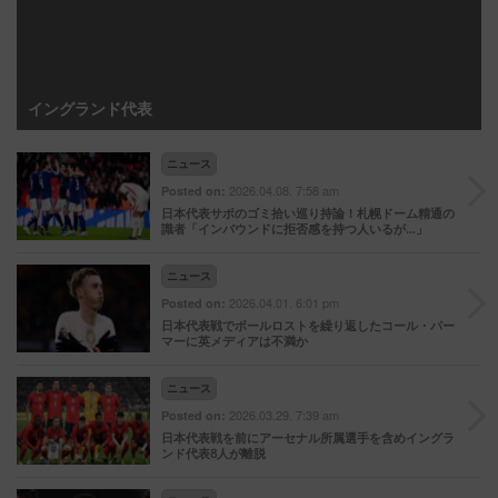
イングランド代表
ニュース
2026.04.08. 7:58 am
Posted on:
日本代表サポのゴミ拾い巡り持論！札幌ドーム精通の
識者「インバウンドに拒否感を持つ人いるが…」
ニュース
2026.04.01. 6:01 pm
Posted on:
日本代表戦でボールロストを繰り返したコール・パー
マーに英メディアは不満か
ニュース
2026.03.29. 7:39 am
Posted on:
日本代表戦を前にアーセナル所属選手を含めイングラ
ンド代表8人が離脱