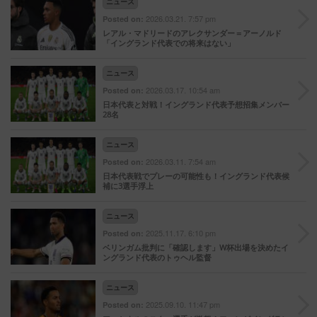
ニュース
2026.03.21. 7:57 pm
Posted on:
レアル・マドリードのアレクサンダー＝アーノルド
「イングランド代表での将来はない」
ニュース
2026.03.17. 10:54 am
Posted on:
日本代表と対戦！イングランド代表予想招集メンバー
28名
ニュース
2026.03.11. 7:54 am
Posted on:
日本代表戦でプレーの可能性も！イングランド代表候
補に3選手浮上
ニュース
2025.11.17. 6:10 pm
Posted on:
ベリンガム批判に「確認します」W杯出場を決めたイ
ングランド代表のトゥヘル監督
ニュース
2025.09.10. 11:47 pm
Posted on: