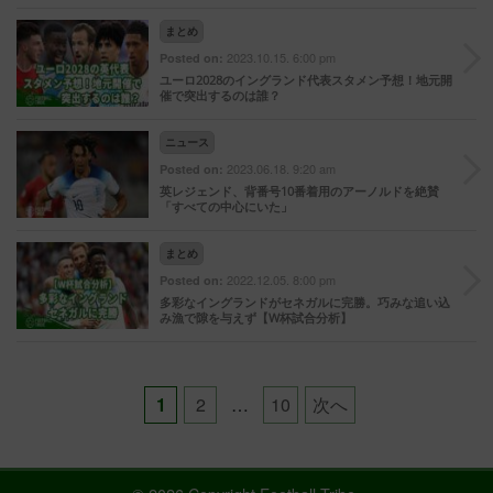
まとめ
2023.10.15. 6:00 pm
Posted on:
ユーロ2028のイングランド代表スタメン予想！地元開
催で突出するのは誰？
ニュース
2023.06.18. 9:20 am
Posted on:
英レジェンド、背番号10番着用のアーノルドを絶賛
「すべての中心にいた」
まとめ
2022.12.05. 8:00 pm
Posted on:
多彩なイングランドがセネガルに完勝。巧みな追い込
み漁で隙を与えず【W杯試合分析】
Posts
1
2
…
10
次へ
pagination