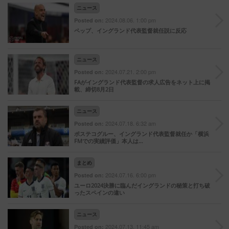
ニュース
2024.08.06. 1:00 pm
Posted on:
ペップ、イングランド代表監督就任説に反応
ニュース
2024.07.21. 2:00 pm
Posted on:
FAがイングランド代表監督の求人広告をネット上に掲
載、締切8月2日
ニュース
2024.07.18. 6:32 am
Posted on:
ポステコグルー、イングランド代表監督就任か「横浜
FMでの実績評価」本人は…
まとめ
2024.07.16. 6:00 pm
Posted on:
ユーロ2024決勝に臨んだイングランドの秘策と打ち破
ったスペインの違い
ニュース
2024.07.13. 11:45 am
Posted on: