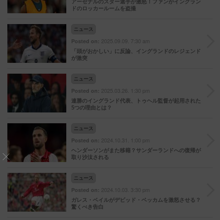
アーセナルのスター選手が激怒！ファンがイングラン
ドのロッカールームを盗撮
ニュース
2025.09.09. 7:30 am
Posted on:
「頭がおかしい」に反論、イングランドのレジェンド
が激突
ニュース
2025.03.26. 1:30 pm
Posted on:
連勝のイングランド代表、トゥヘル監督が起用された
5つの理由とは？
ニュース
2024.10.31. 1:00 pm
Posted on:
ヘンダーソンがまた移籍？サンダーランドへの復帰が
取り沙汰される
ニュース
2024.10.03. 3:30 pm
Posted on:
ガレス・ベイルがデビッド・ベッカムを激怒させる？
驚くべき告白