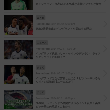
元イングランド代表GKの不気味な小指にファンが驚愕
まとめ
2024.07.12. 6:00 pm
Posted on:
EURO決勝進出のイングランドが団結する理由
ニュース
2024.07.04. 11:30 am
Posted on:
イングランド代表ハリー・ケインやデクラン・ライス
がクリケットに転向！？
まとめ
2024.06.17. 2:00 pm
Posted on:
イングランドはなぜ苦戦したのか？ピクシー率いるセ
ルビアの猛追劇【ユーロ2024】
まとめ
2024.05.11. 6:00 pm
Posted on:
世界初、レジェンドの激闘に浸れるベンチ誕生！英国
ピッチ再生の現状とこれから