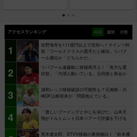
アクセスランキング
今日
週間
月間
佐野海舟を111億円以上で売却へ！マインツ幹
1
部「ワールドクラスの選手だと確信」リバプ
ール優位か「どちらかだ」
リバプール遠藤航に移籍再浮上！「有力な選
2
択肢」「代理人動いている」元同僚と再会か
浦和レッズ移籍破談の可能性も？元湘南・川
3
崎DF山根視来が「問題抱えている」
「激しいブーイングとやじを浴びた」山本天
4
翔がドルトムント日本ツアーで評価を下げる
荒木遼太郎、STVV移籍の裏側激白！「鈴木優