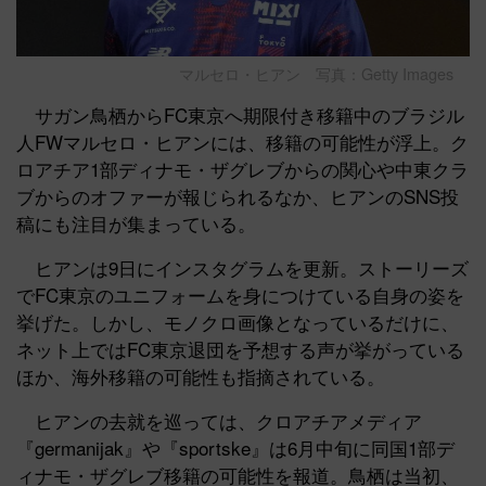
マルセロ・ヒアン 写真：Getty Images
サガン鳥栖からFC東京へ期限付き移籍中のブラジル
人FWマルセロ・ヒアンには、移籍の可能性が浮上。ク
ロアチア1部ディナモ・ザグレブからの関心や中東クラ
ブからのオファーが報じられるなか、ヒアンのSNS投
稿にも注目が集まっている。
ヒアンは9日にインスタグラムを更新。ストーリーズ
でFC東京のユニフォームを身につけている自身の姿を
挙げた。しかし、モノクロ画像となっているだけに、
ネット上ではFC東京退団を予想する声が挙がっている
ほか、海外移籍の可能性も指摘されている。
ヒアンの去就を巡っては、クロアチアメディア
『germanijak』や『sportske』は6月中旬に同国1部デ
ィナモ・ザグレブ移籍の可能性を報道。鳥栖は当初、