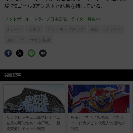
場で6ゴール3アシストと結果を残している。
フットボール・トライブ日本語版、ライター募集中
Jリーグ
FC東京
ディナモ・ザグレブ
移籍
J1リーグ
J2リーグ
サガン鳥栖
関連記事
サンフレッチェ広島プレミアム
横浜F・マリノス移籍。イスラ
会員の可能性も？神戸戦、一般
エル代表ダビド代理人の投稿が
発売前にチケット転売
話題