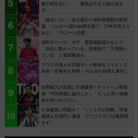
5
磨が前向きに…」「鹿島は今まで放出望ま
ず…」
「彼女いない」名古屋から海外再挑戦の倍井
6
謙、ベルギー1部の結果次第で「日本代表入り
ある」「10ゴール目標」
浦和ダニーロ・ボザ、曺貴裁監督のもとで
7
「自信に繋がっている」前体制で「不満抱い
ている」と退団報道も…
アウス代理人が京都サンガ移籍をフライング
8
発表！背番号も判明！10人目の外国人選手に
佐野航大の言動に不満爆発！ナイメヘン関係
9
者「PSV移籍に協力した」「もっと高い移籍
金を得られたのに…」
久保建英に問題が！「ソシエダが判断」市場
10
価値も37億円に暴落「ビッグクラブは獲得望
まず」