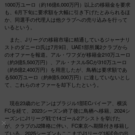
1000万ユーロ（約16億6,000万円）以上の移籍金を要求
も、6月下旬に要求額を大幅に引き下げたとみられるほ
か、同選手の代理人は他クラブへの売り込みを行って
いるという。
また、Jリーグの移籍市場に精通しているジャーナリ
ストのダニーロ氏は7月9日、UAE1部所属2クラブから
のオファーを報道。アル・ワフダが移籍金210万ユーロ
（約3億5,500万円）、アル・ナスルSCが310万ユーロ
（約5億2,400万円）を用意したが、鳥栖は要求額であ
る500万ユーロ（約8億5,000万円）に達していないとし
て、これらのオファーを却下したという。
現在23歳のヒアンはブラジル1部ECバイーア、横浜
FCを経て、2023シーズン終了後に鳥栖へ移籍。2024シ
ーズンにJ1リーグ戦で14ゴール2アシストを挙げた
が、クラブのJ2降格に伴い、FC東京へ期限付き移籍し
ている。2025シーズンもここまでJ1リーグ18試合の出