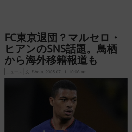
FC東京退団？マルセロ・
ヒアンのSNS話題。鳥栖
から海外移籍報道も
ニュース
文:
Shota
,
2025.07.11. 10:06 am