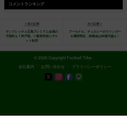
コメントランキング
前の記事
次の記事
サンフレッチェ広島プレミアム会員の
アーセナル、チェルシーのウインガー
可能性も？神戸戦、一般発売前にチケ
を獲得間近、移籍金は98億円越え！
ット転売
© 2026 Copyright Football Tribe
会社案内
お問い合わせ
プライバシーポリシー