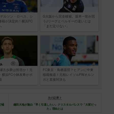
ンデルソン・ロペス、シ
G大阪から完全移籍。坂本一彩が思
移籍が決定的！横浜FC
うJリーグとベルギーの違いとは
へ
「まだ足りない」
F瀬古歩夢は拒否か！元
FC東京・鳥栖退団？ヒアンに中東
・横浜FC小林友希がポ
移籍報道！元柏レイソルFWオルン
籍
ガと直接対決も
次の記事
で補
鎌田大地が激白「早く引退したい」クリスタルパレスで「大変だっ
た」理由とは