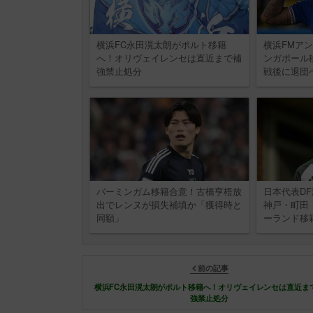
横浜FC永田滉太朗がポルト移籍
横浜FMア
へ！オリヴェイレンセは直近まで補
ンガポール
強禁止処分
戦後に退団
バーミンガム移籍合意！古橋亨梧放
日本代表D
出でレンヌが損失補填か「獲得時と
神戸・町田
同額」
ーランド移
前の記事
横浜FC永田滉太朗がポルト移籍へ！オリヴェイレンセは直近ま
強禁止処分