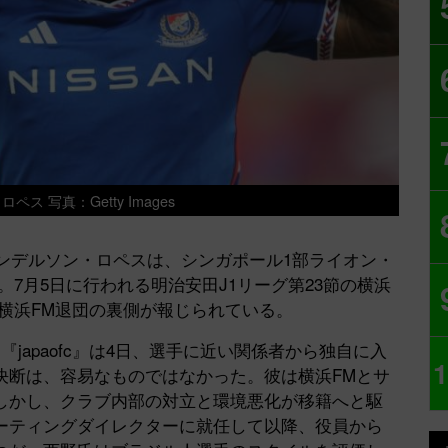
ス 写真：Getty Images
ンデルソン・ロペスは、シンガポール1部ライオン・
7月5日に行われる明治安田J1リーグ第23節の横浜
横浜FM退団の裏側が報じられている。
apaofc』は4日、選手に近い関係者から独自に入
1
決断は、容易なものではなかった。彼は横浜FMとサ
しかし、クラブ内部の対立と環境悪化が移籍へと駆
ーティングダイレクターに就任して以降、役員から