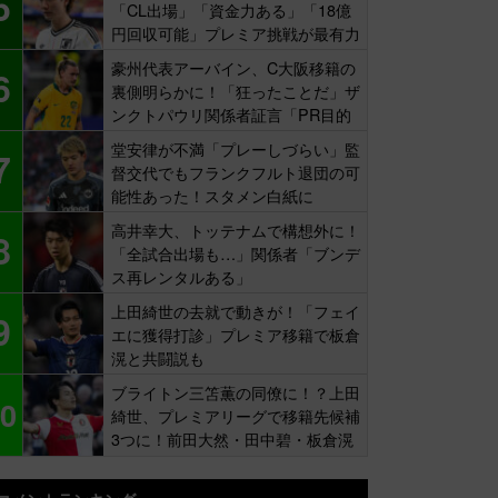
5
「CL出場」「資金力ある」「18億
円回収可能」プレミア挑戦が最有力
豪州代表アーバイン、C大阪移籍の
6
裏側明らかに！「狂ったことだ」ザ
ンクトパウリ関係者証言「PR目的
の補強」
堂安律が不満「プレーしづらい」監
7
督交代でもフランクフルト退団の可
能性あった！スタメン白紙に
高井幸大、トッテナムで構想外に！
8
「全試合出場も…」関係者「ブンデ
ス再レンタルある」
上田綺世の去就で動きが！「フェイ
9
エに獲得打診」プレミア移籍で板倉
滉と共闘説も
ブライトン三笘薫の同僚に！？上田
0
綺世、プレミアリーグで移籍先候補
3つに！前田大然・田中碧・板倉滉
と共闘も