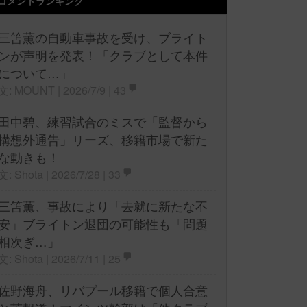
コメントランキング
三笘薫の自動車事故を受け、ブライト
ンが声明を発表！「クラブとして本件
について…」
文: MOUNT | 2026/7/9 |
43
田中碧、練習試合のミスで「監督から
構想外通告」リーズ、移籍市場で新た
な動きも！
文: Shota | 2026/7/28 |
33
三笘薫、事故により「去就に新たな不
安」ブライトン退団の可能性も「問題
相次ぎ…」
文: Shota | 2026/7/11 |
25
佐野海舟、リバプール移籍で個人合意