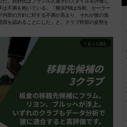
つだ。西野氏はブラジル人選手のスタイルを評価し
手は不満を抱いている」「横浜FMは当初、セーラー
ブ内部の方針に対する不満が高まり、それが彼の負
退団を認めることにした」と、クラブ幹部の姿勢を
もっと読む
arrow_forward_ios