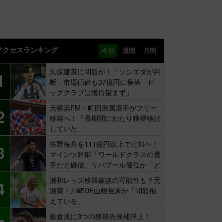
アクセスランキング
今日
週間
月間
久保建英に問題が！「ソシエダが判
1
断」市場価値も37億円に暴落「ビ
ッグクラブは獲得望まず」
元横浜FM・町田所属選手がフリー
2
移籍へ！「長期間にわたり獲得検討
していた」
佐野海舟を111億円以上で売却へ！
3
マインツ幹部「ワールドクラスの選
手だと確信」リバプール優位か「ど
ちらかだ」
浦和レッズ移籍破談の可能性も？元
4
湘南・川崎DF山根視来が「問題抱
えている」
板倉滉に3つの移籍先候補浮上！