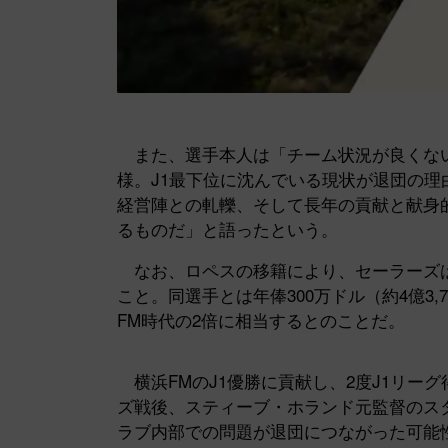
また、選手本人は「チーム状況が良くな
様。J1最下位に沈んでいる現状が退団の
経営陣との軋轢、そして長年の貢献と献身
るものだ」と語ったという。
なお、ロペスの移籍により、セーラーズは移籍
こと。同選手とは年俸300万ドル（約4億3
FM時代の2倍に相当するとのことだ。
横浜FMのJ1優勝に貢献し、2度J1リー
ズ戦後、スティーブ・ホランド元監督のス
ラブ内部での問題が退団につながった可能