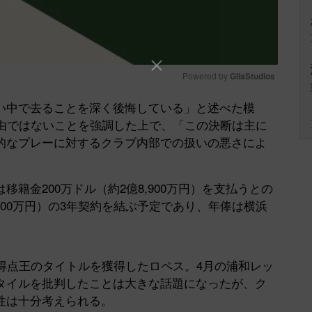
Powered by 
GliaStudios
い中で去ることを深く後悔している」と述べた模
Mute
理由ではないことを強調した上で、「この決断は主に
的なプレーに対するクラブ内部での扱いの悪さによ
金200万ドル（約2億8,900万円）を支払うとの
,700万円）の3年契約を結ぶ予定であり、年俸は横浜
グ得点王のタイトルを獲得したロペス。4月の浦和レッ
タイルを批判したことは大きな話題になったが、ク
性は十分考えられる。