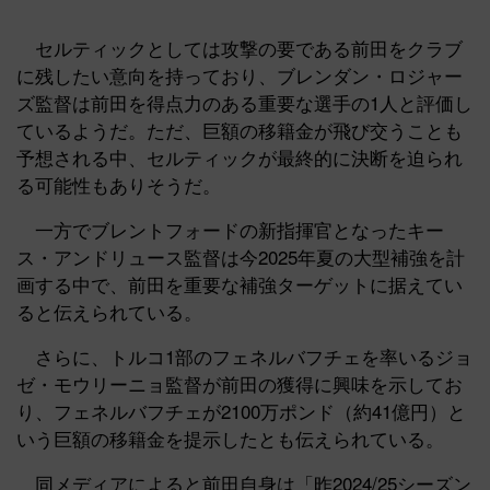
セルティックとしては攻撃の要である前田をクラブ
に残したい意向を持っており、ブレンダン・ロジャー
ズ監督は前田を得点力のある重要な選手の1人と評価し
ているようだ。ただ、巨額の移籍金が飛び交うことも
予想される中、セルティックが最終的に決断を迫られ
る可能性もありそうだ。
一方でブレントフォードの新指揮官となったキー
ス・アンドリュース監督は今2025年夏の大型補強を計
画する中で、前田を重要な補強ターゲットに据えてい
ると伝えられている。
さらに、トルコ1部のフェネルバフチェを率いるジョ
ゼ・モウリーニョ監督が前田の獲得に興味を示してお
り、フェネルバフチェが2100万ポンド（約41億円）と
いう巨額の移籍金を提示したとも伝えられている。
同メディアによると前田自身は「昨2024/25シーズン