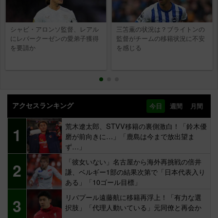
シャビ・アロンソ監督、レアル
三笘薫の状況は？ブライトンの
にレバークーゼンの愛弟子獲得
監督がチームの移籍状況に不安
を要請か
を感じる
アクセスランキング
今日
週間
月間
荒木遼太郎、STVV移籍の裏側激白！「鈴木優
1
磨が前向きに…」「鹿島は今まで放出望ま
ず…」
「彼女いない」名古屋から海外再挑戦の倍井
2
謙、ベルギー1部の結果次第で「日本代表入り
ある」「10ゴール目標」
リバプール遠藤航に移籍再浮上！「有力な選
3
択肢」「代理人動いている」元同僚と再会か