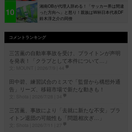
湘南OBが代理人辞める！「サッカー界は間違
10
った方向へ」と怒り！親族はW杯日本代表DF
鈴木淳之介の同僚
コメントランキング
三笘薫の自動車事故を受け、ブライトンが声明
を発表！「クラブとして本件について…」
文: MOUNT | 2026/7/9 |
44
田中碧、練習試合のミスで「監督から構想外通
告」リーズ、移籍市場で新たな動きも！
文: Shota | 2026/7/28 |
34
三笘薫、事故により「去就に新たな不安」ブラ
イトン退団の可能性も「問題相次ぎ…」
文: Shota | 2026/7/11 |
27