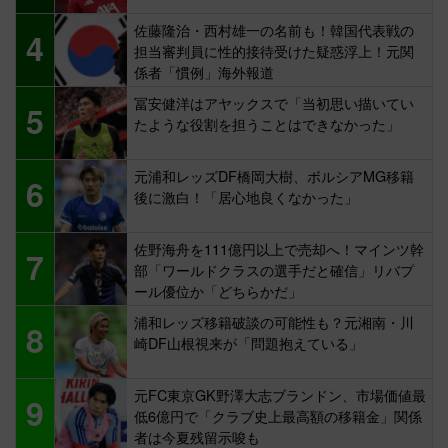
佐藤隆治・西村雄一の名前も！韓国代表戦の
4
担当審判員に性的接待受けた疑惑浮上！元関
係者「慣例」海外報道
冨安健洋はアヤックスで「当初思い描いてい
5
たような役割を担うことはできなかった」
元浦和レッズDF橋岡大樹、ボルシアMG移籍
6
後に激白！「居心地良くなかった」
佐野海舟を111億円以上で売却へ！マインツ幹
7
部「ワールドクラスの選手だと確信」リバプ
ール優位か「どちらかだ」
浦和レッズ移籍破談の可能性も？元湘南・川
8
崎DF山根視来が「問題抱えている」
元FC東京GK野澤大志ブランドン、市場価値最
9
低6億円で「クラブ史上最高額の移籍金」関係
者は今夏残留示唆も