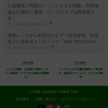
久保建英に問題が！「ソシエダが判断」市場価
値も37億円に暴落「ビッグクラブは獲得望ま
ず」
文: Shota | 2026/8/4 |
21
浦和レッズから町田ゼルビアへ完全移籍。松尾
佑介が意味深メッセージ？「NOT VIOLENCE」
文: Shota | 2026/7/24 |
18
前の記事
次の記事
ジュビロ磐田、仙台戦に声明の一方
トッテナムが三笘薫を獲得か？高井幸
で…投稿主「クラブから削除の要請来
大、板倉滉とチームメイトになる可能
た」
性
© 2026 Copyright Football Tribe
会社案内
お問い合わせ
プライバシーポリシー