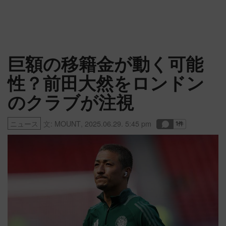
巨額の移籍金が動く可能
性？前田大然をロンドン
のクラブが注視
ニュース
文:
MOUNT
,
2025.06.29. 5:45 pm