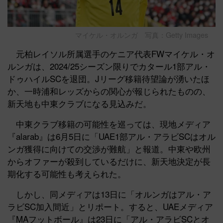
マイケル・オルンガ 写真：Getty Images
元柏レイソル所属選手のケニア代表FWマイケル・オ
ルンガは、2024/25シーズン限りでカタール1部アル・
ドゥハイルSCを退団。Jリーグ移籍待望論が湧いたほ
か、一時浦和レッズからの関心が報じられたものの、
新天地も中東クラブになる見込みだ。
中東クラブ移籍の可能性を巡っては、現地メディア
『alarab』は6月5日に「UAE1部アル・アラビSCはオル
ンガ獲得に向けての交渉が難航」と報道。中東や欧州
からオファーが殺到しているだけに、新天地決定が長
期化する可能性も考えられた。
しかし、同メディアは13日に「オルンガはアル・ア
ラビSC加入間近」とリポート。すると、UAEメディア
『MAフットボール』は23日に「アル・アラビSCとオ