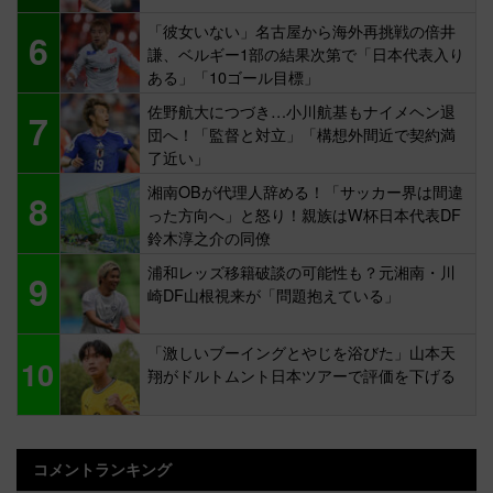
「彼女いない」名古屋から海外再挑戦の倍井
6
謙、ベルギー1部の結果次第で「日本代表入り
ある」「10ゴール目標」
佐野航大につづき…小川航基もナイメヘン退
7
団へ！「監督と対立」「構想外間近で契約満
了近い」
湘南OBが代理人辞める！「サッカー界は間違
8
った方向へ」と怒り！親族はW杯日本代表DF
鈴木淳之介の同僚
浦和レッズ移籍破談の可能性も？元湘南・川
9
崎DF山根視来が「問題抱えている」
「激しいブーイングとやじを浴びた」山本天
10
翔がドルトムント日本ツアーで評価を下げる
コメントランキング