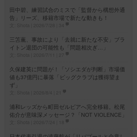
田中碧、練習試合のミスで「監督から構想外通
告」リーズ、移籍市場で新たな動きも！
文: Shota | 2026/7/28 |
34
三笘薫、事故により「去就に新たな不安」ブラ
イトン退団の可能性も「問題相次ぎ…」
文: Shota | 2026/7/11 |
27
久保建英に問題が！「ソシエダが判断」市場価
値も37億円に暴落「ビッグクラブは獲得望ま
ず」
文: Shota | 2026/8/4 |
21
浦和レッズから町田ゼルビアへ完全移籍。松尾
佑介が意味深メッセージ？「NOT VIOLENCE」
文: Shota | 2026/7/24 |
18
日本代表引退の遠藤航が「リバプールと合意し