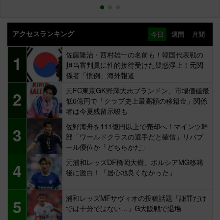
アクセスランキング
今日
週間
月間
佐藤隆治・西村雄一の名前も！韓国代表戦の
1
担当審判員に性的接待受けた疑惑浮上！元関
係者「慣例」海外報道
元FC東京GK野澤大志ブランドン、市場価値最
2
低6億円で「クラブ史上最高額の移籍金」関係
者は今夏残留示唆も
佐野海舟を111億円以上で売却へ！マインツ幹
3
部「ワールドクラスの選手だと確信」リバプ
ール優位か「どちらかだ」
元浦和レッズDF橋岡大樹、ボルシアMG移籍
4
後に激白！「居心地良くなかった」
浦和レッズMFサヴィオの投稿話題「謝罪だけ
5
では十分ではない…」G大阪戦で退場