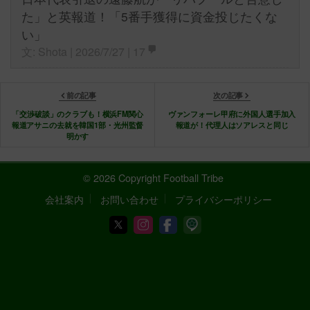
た」と英報道！「5番手獲得に資金投じたくな
い」
文: Shota | 2026/7/27 |
17
前の記事
次の記事
「交渉破談」のクラブも！横浜FM関心
ヴァンフォーレ甲府に外国人選手加入
報道アサニの去就を韓国1部・光州監督
報道が！代理人はソアレスと同じ
明かす
© 2026 Copyright Football Tribe
会社案内
お問い合わせ
プライバシーポリシー