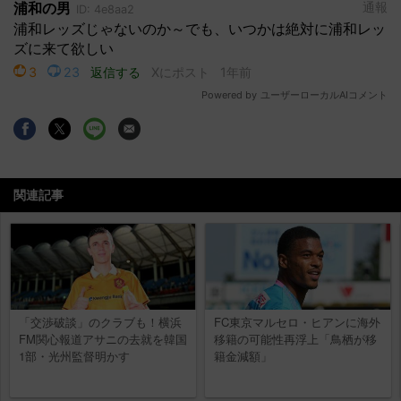
関連記事
「交渉破談」のクラブも！横浜
FC東京マルセロ・ヒアンに海外
FM関心報道アサニの去就を韓国
移籍の可能性再浮上「鳥栖が移
1部・光州監督明かす
籍金減額」