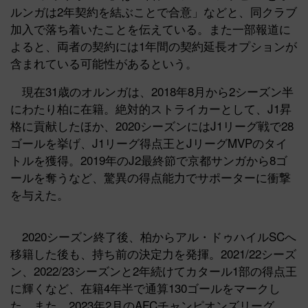
ルンガは2年契約を結ぶことで合意」などと、同クラブ
加入で落ち着いたことを伝えている。また一部報道に
よると、両者の契約には1年間の契約延長オプションが
含まれている可能性があるという。
現在31歳のオルンガは、2018年8月から2シーズン半
にわたり柏に在籍。絶対的ストライカーとして、J1昇
格に貢献したほか、2020シーズンにはJ1リーグ戦で28
ゴールを挙げ、J1リーグ得点王とJリーグMVPのタイ
トルを獲得。2019年のJ2最終節で京都サンガから8ゴ
ールを奪うなど、驚異の得点能力でサポーターに衝撃
を与えた。
2020シーズン終了後、柏からアル・ドゥハイルSCへ
移籍した後も、持ち前の決定力を発揮。2021/22シーズ
ン、2022/23シーズンと2年続けてカタール1部の得点王
に輝くなど、在籍4年半で通算130ゴールをマークし
た。また、2023年2月のAFCチャンピオンズリーグ