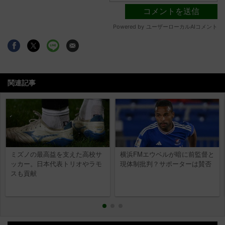
関連記事
ミズノの最高益を支えた高校サ
横浜FMエウベルが暗に前監督と
ッカー。日本代表トリオやラモ
現体制批判？サポーターは賛否
スも貢献