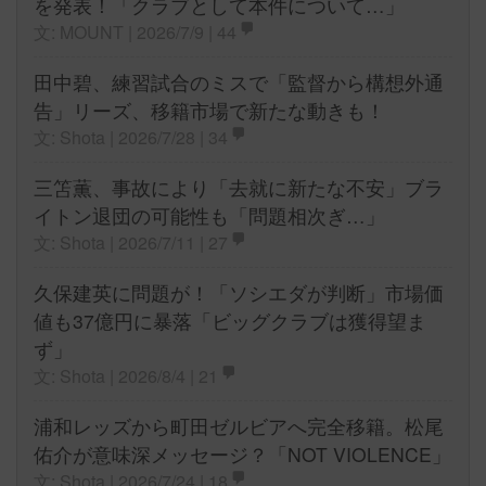
を発表！「クラブとして本件について…」
文: MOUNT | 2026/7/9 |
44
田中碧、練習試合のミスで「監督から構想外通
告」リーズ、移籍市場で新たな動きも！
文: Shota | 2026/7/28 |
34
三笘薫、事故により「去就に新たな不安」ブラ
イトン退団の可能性も「問題相次ぎ…」
文: Shota | 2026/7/11 |
27
久保建英に問題が！「ソシエダが判断」市場価
値も37億円に暴落「ビッグクラブは獲得望ま
ず」
文: Shota | 2026/8/4 |
21
浦和レッズから町田ゼルビアへ完全移籍。松尾
佑介が意味深メッセージ？「NOT VIOLENCE」
文: Shota | 2026/7/24 |
18