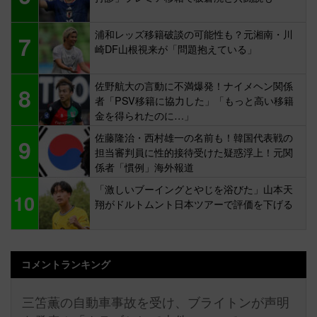
浦和レッズ移籍破談の可能性も？元湘南・川
7
崎DF山根視来が「問題抱えている」
佐野航大の言動に不満爆発！ナイメヘン関係
8
者「PSV移籍に協力した」「もっと高い移籍
金を得られたのに…」
佐藤隆治・西村雄一の名前も！韓国代表戦の
9
担当審判員に性的接待受けた疑惑浮上！元関
係者「慣例」海外報道
「激しいブーイングとやじを浴びた」山本天
10
翔がドルトムント日本ツアーで評価を下げる
コメントランキング
三笘薫の自動車事故を受け、ブライトンが声明