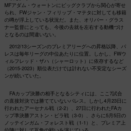
MFアダム・ウォートンにビッグクラブから関心が寄せ
られ、FWジャン・フィリップ・マテタに対しても移籍
の噂が浮上している状況だ。また、オリバー・グラス
ナー監督にとっても、今後の去就を左右する動機づけ
となるのは間違いない。
2012/13シーズンのプレミアリーグへの昇格以降、パ
レスは毎年リーグの中位あたりに位置。しかし、FWウ
ィルフレッド・ザハ（シャーロット）に依存するなど
（2015-2023）順位表だけでは計れない不安定なシーズ
ンが続いていた。
FAカップ決勝の相手となるシティには、ここ7試合
の直接対決では勝てていないパレス。しかし4月23日に
行われたアーセナル戦（2-2）、27日に行われたFAカ
ップ準決勝アストン・ビラ戦（3-0）、さらに5月5日の
ノッテインガム・フォレスト戦（1-1）と、プレミア上
位陣に対して互角の戦いを演じている。