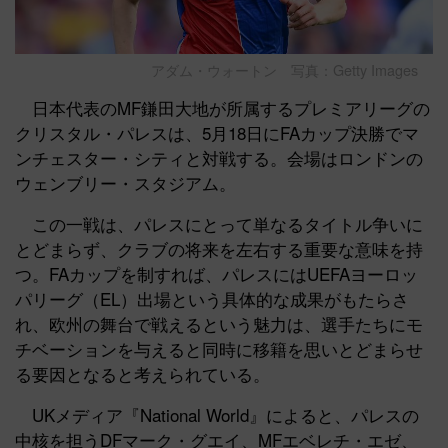
アダム・ウォートン 写真：Getty Images
日本代表のMF鎌田大地が所属するプレミアリーグの
クリスタル・パレスは、5月18日にFAカップ決勝でマ
ンチェスター・シティと対戦する。会場はロンドンの
ウェンブリー・スタジアム。
この一戦は、パレスにとって単なるタイトル争いに
とどまらず、クラブの将来を左右する重要な意味を持
つ。FAカップを制すれば、パレスにはUEFAヨーロッ
パリーグ（EL）出場という具体的な成果がもたらさ
れ、欧州の舞台で戦えるという魅力は、選手たちにモ
チベーションを与えると同時に移籍を思いとどまらせ
る要因となると考えられている。
UKメディア『National World』によると、パレスの
中核を担うDFマーク・グエイ、MFエベレチ・エゼ、