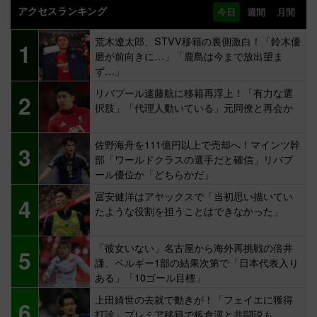
アクセスランキング
今日
週間
月間
荒木遼太郎、STVV移籍の裏側激白！「鈴木優
1
磨が前向きに…」「鹿島は今まで放出望ま
ず…」
リバプール遠藤航に移籍再浮上！「有力な選
2
択肢」「代理人動いている」元同僚と再会か
佐野海舟を111億円以上で売却へ！マインツ幹
3
部「ワールドクラスの選手だと確信」リバプ
ール優位か「どちらかだ」
冨安健洋はアヤックスで「当初思い描いてい
4
たような役割を担うことはできなかった」
「彼女いない」名古屋から海外再挑戦の倍井
5
謙、ベルギー1部の結果次第で「日本代表入り
ある」「10ゴール目標」
上田綺世の去就で動きが！「フェイエに獲得
6
打診」プレミア移籍で板倉滉と共闘説も