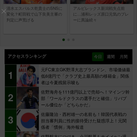
清水エスパルス乾貴士のSNSに
アルビレックス新潟戦失点前
変化？町田戦で山下良美主審の
に…浦和レッズ原口元気のプレ
判定に声荒げる
ーに異論続々
アクセスランキング
今日
週間
月間
元FC東京GK野澤大志ブランドン、市場価値最
1
低6億円で「クラブ史上最高額の移籍金」関係
者は今夏残留示唆も
佐野海舟を111億円以上で売却へ！マインツ幹
2
部「ワールドクラスの選手だと確信」リバプ
ール優位か「どちらかだ」
佐藤隆治・西村雄一の名前も！韓国代表戦の
3
担当審判員に性的接待受けた疑惑浮上！元関
係者「慣例」海外報道
佐野航大につづき…小川航基もナイメヘン退