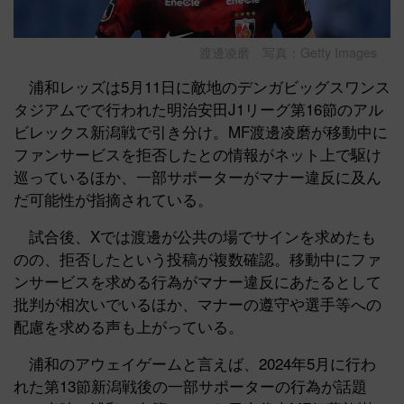
渡邊凌磨 写真：Getty Images
浦和レッズは5月11日に敵地のデンガビッグスワンス
タジアムでで行われた明治安田J1リーグ第16節のアル
ビレックス新潟戦で引き分け。MF渡邊凌磨が移動中に
ファンサービスを拒否したとの情報がネット上で駆け
巡っているほか、一部サポーターがマナー違反に及ん
だ可能性が指摘されている。
試合後、Xでは渡邊が公共の場でサインを求めたも
のの、拒否したという投稿が複数確認。移動中にファ
ンサービスを求める行為がマナー違反にあたるとして
批判が相次いでいるほか、マナーの遵守や選手等への
配慮を求める声も上がっている。
浦和のアウェイゲームと言えば、2024年5月に行わ
れた第13節新潟戦後の一部サポーターの行為が話題