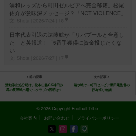
浦和レッズから町田ゼルビアへ完全移籍。松尾
佑介が意味深メッセージ？「NOT VIOLENCE」
文: Shota | 2026/7/24 |
18
日本代表引退の遠藤航が「リバプールと合意し
た」と英報道！「5番手獲得に資金投じたくな
い」
文: Shota | 2026/7/27 |
17
前の記事
次の記事
活動停止処分明け。松本山雅GK神田渉
清水戦で…町田ゼルビア黒田剛監督の
馬の長野戦出場で…クラブの説明は？
行為巡り物議
© 2026 Copyright Football Tribe
会社案内
お問い合わせ
プライバシーポリシー