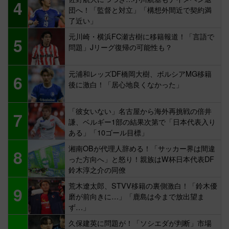
4
団へ！「監督と対立」「構想外間近で契約満
了近い」
元川崎・横浜FC瀬古樹に移籍報道！「言語で
5
問題」Jリーグ復帰の可能性も？
元浦和レッズDF橋岡大樹、ボルシアMG移籍
6
後に激白！「居心地良くなかった」
「彼女いない」名古屋から海外再挑戦の倍井
7
謙、ベルギー1部の結果次第で「日本代表入り
ある」「10ゴール目標」
湘南OBが代理人辞める！「サッカー界は間違
8
った方向へ」と怒り！親族はW杯日本代表DF
鈴木淳之介の同僚
荒木遼太郎、STVV移籍の裏側激白！「鈴木優
9
磨が前向きに…」「鹿島は今まで放出望ま
ず…」
久保建英に問題が！「ソシエダが判断」市場