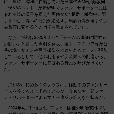
に。当時、浦和に在籍していた日本代表MF伊藤敦樹
（現KAAヘント）が新潟駅でファン・サポーターに囲
まれる時の様子を捉えた画像がXで拡散。移動中に選
手を囲む行為への批判が絶えず、当該行為が選手の疲
労蓄積に繋がるとの指摘も散見されていた。
なお、浦和は2025年2月に「チームの遠征に関する
お願い」と題した声明を発表。選手・スタッフ等が公
共の場でサインや写真撮影を求められるケースが増加
しているとして、他の利用者や安全面への配慮から、
ファン・サポーターに節度ある行動を呼びかけてい
た。
浦和をはじめ多くのクラブは、移動中のファンサー
ビスを控えるよう求めているが、今もなお一部ファ
ン・サポーターによるマナー違反が絶えない状況だ。
2024年4月下旬には、アウェイ開催の明治安田J2リ
ーグ第11節ベガルタ仙台戦に臨む愛媛FCの膳泰智副務