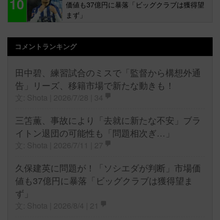
10
価値も37億円に暴落「ビッグクラブは獲得望
まず」
コメントランキング
田中碧、練習試合のミスで「監督から構想外通
告」リーズ、移籍市場で新たな動きも！
文: Shota | 2026/7/28 |
34
三笘薫、事故により「去就に新たな不安」ブラ
イトン退団の可能性も「問題相次ぎ…」
文: Shota | 2026/7/11 |
27
久保建英に問題が！「ソシエダが判断」市場価
値も37億円に暴落「ビッグクラブは獲得望ま
ず」
文: Shota | 2026/8/4 |
21