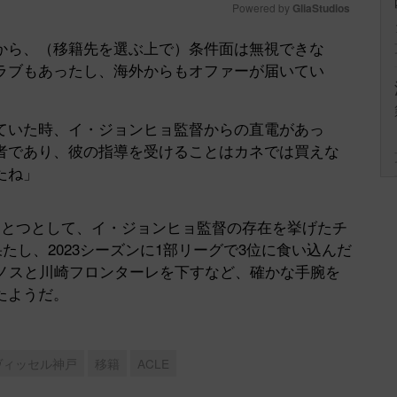
Powered by 
GliaStudios
から、（移籍先を選ぶ上で）条件面は無視できな
Mute
ラブもあったし、海外からもオファーが届いてい
ていた時、イ・ジョンヒョ監督からの直電があっ
者であり、彼の指導を受けることはカネでは買えな
たね」
とつとして、イ・ジョンヒョ監督の存在を挙げたチ
果たし、2023シーズンに1部リーグで3位に食い込んだ
リノスと川崎フロンターレを下すなど、確かな手腕を
たようだ。
ヴィッセル神戸
移籍
ACLE