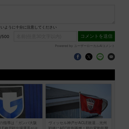
督の指導は「ガンバ大阪
ヴィッセル神戸がACLE敗退…光州
CLE神戸戦出場選手がそ
戦後にAFC批判再燃！順位変動影響