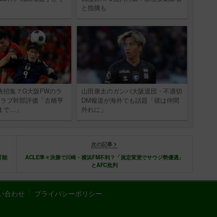
と指摘も
表招集？G大阪FWのラ
山田康太のガンバ大阪退団・不適切
クラブ幹部評価「古橋亨
DM報道が海外でも話題「彼は仲間
まで…」
外れに」
次の記事
可能
ACLE準々決勝で川崎・横浜FM不利？「規定変更でサウジ勢優遇」
とAFC批判
い合わせ
プライバシーポリシー