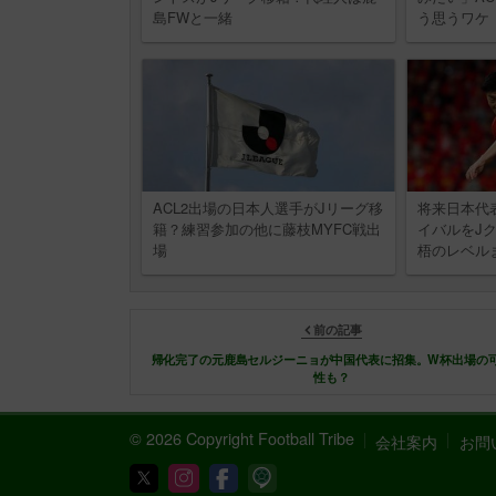
島FWと一緒
う思うワケ
ACL2出場の日本人選手がJリーグ移
将来日本代
籍？練習参加の他に藤枝MYFC戦出
イバルをJ
場
梧のレベル
前の記事
帰化完了の元鹿島セルジーニョが中国代表に招集。W杯出場の
性も？
© 2026 Copyright Football Tribe
会社案内
お問