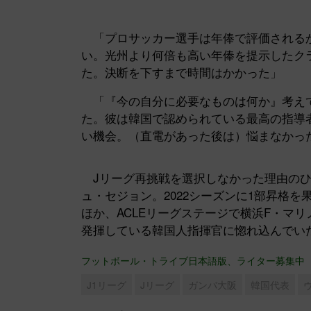
「プロサッカー選手は年俸で評価される
い。光州より何倍も高い年俸を提示したク
た。決断を下すまで時間はかかった」
「『今の自分に必要なものは何か』考え
た。彼は韓国で認められている最高の指導
い機会。（直電があった後は）悩まなかっ
Jリーグ再挑戦を選択しなかった理由のひ
ュ・セジョン。2022シーズンに1部昇格を
ほか、ACLEリーグステージで横浜F・マ
発揮している韓国人指揮官に惚れ込んでい
フットボール・トライブ日本語版、ライター募集中
J1リーグ
Jリーグ
ガンバ大阪
韓国代表