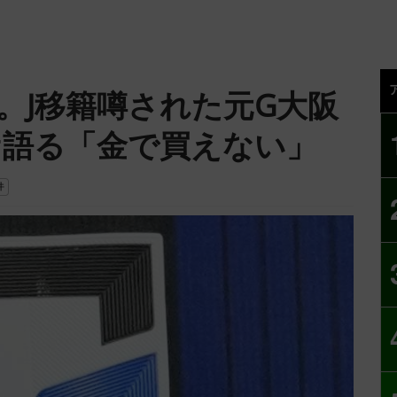
場。J移籍噂された元G大阪
ケ語る「金で買えない」