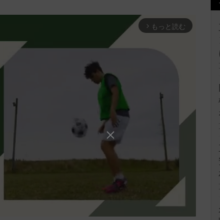
もっと読む
arrow_forward_ios