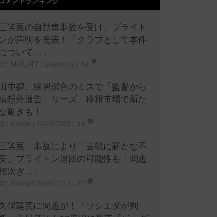
コメントランキング
三笘薫の自動車事故を受け、ブライト
ンが声明を発表！「クラブとして本件
について…」
文: MOUNT | 2026/7/9 |
44
田中碧、練習試合のミスで「監督から
構想外通告」リーズ、移籍市場で新た
な動きも！
文: Shota | 2026/7/28 |
34
三笘薫、事故により「去就に新たな不
安」ブライトン退団の可能性も「問題
相次ぎ…」
文: Shota | 2026/7/11 |
27
久保建英に問題が！「ソシエダが判