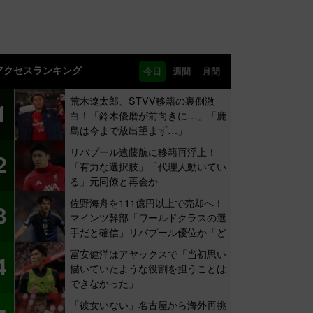
アクセスランキング
今日
週間
月間
荒木遼太郎、STVV移籍の裏側激
1
白！「鈴木優磨が前向きに…」「鹿
島は今まで放出望まず…」
リバプール遠藤航に移籍再浮上！
2
「有力な選択肢」「代理人動いてい
る」元同僚と再会か
佐野海舟を111億円以上で売却へ！
3
マインツ幹部「ワールドクラスの選
手だと確信」リバプール優位か「ど
ちらかだ」
冨安健洋はアヤックスで「当初思い
4
描いていたような役割を担うことは
できなかった」
「彼女いない」名古屋から海外再挑