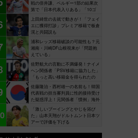
5
戦の倍井謙、ベルギー1部の結果次
第で「日本代表入りある」「10ゴ
ール目標」
上田綺世の去就で動きが！「フェイ
6
エに獲得打診」プレミア移籍で板倉
滉と共闘説も
浦和レッズ移籍破談の可能性も？元
7
湘南・川崎DF山根視来が「問題抱
えている」
佐野航大の言動に不満爆発！ナイメ
8
ヘン関係者「PSV移籍に協力した」
「もっと高い移籍金を得られたの
に…」
佐藤隆治・西村雄一の名前も！韓国
9
代表戦の担当審判員に性的接待受け
た疑惑浮上！元関係者「慣例」海外
報道
「激しいブーイングとやじを浴び
0
た」山本天翔がドルトムント日本ツ
アーで評価を下げる