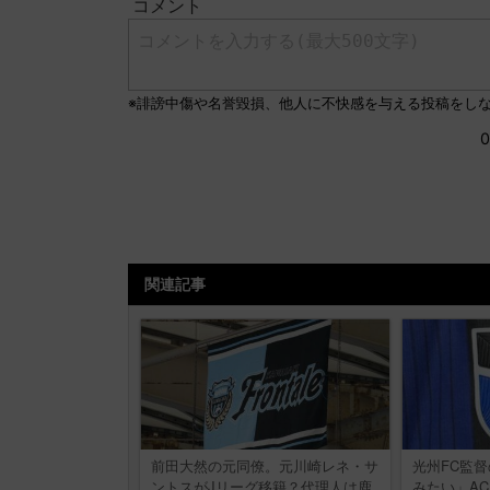
関連記事
前田大然の元同僚。元川崎レネ・サ
光州FC監
ントスがJリーグ移籍？代理人は鹿
みたい」A