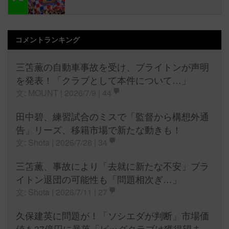
コメントランキング
三笘薫の自動車事故を受け、ブライトンが声明
を発表！「クラブとして本件について…」
文: MOUNT | 2026/7/9 |
44
田中碧、練習試合のミスで「監督から構想外通
告」リーズ、移籍市場で新たな動きも！
文: Shota | 2026/7/28 |
34
三笘薫、事故により「去就に新たな不安」ブラ
イトン退団の可能性も「問題相次ぎ…」
文: Shota | 2026/7/11 |
27
久保建英に問題が！「ソシエダが判断」市場価
値も37億円に暴落「ビッグクラブは獲得望ま