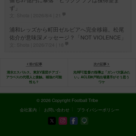
ず」
文: Shota | 2026/8/4 |
21
浦和レッズから町田ゼルビアへ完全移籍。松尾
佑介が意味深メッセージ？「NOT VIOLENCE」
文: Shota | 2026/7/24 |
18
前の記事
次の記事
清水エスパルス、東京V退団チアゴ・
光州FC監督の指導は「ガンバ大阪みた
アウベスの代理人と接触。補強の可能
い」ACLE神戸戦出場選手がそう思う
性も？
ワケ
© 2026 Copyright Football Tribe
会社案内
お問い合わせ
プライバシーポリシー