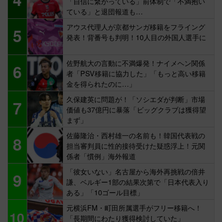
「自信に繋がっている」前体制で「不満抱い
ている」と退団報道も…
アウス代理人が京都サンガ移籍をフライング
5
発表！背番号も判明！10人目の外国人選手に
佐野航大の言動に不満爆発！ナイメヘン関係
6
者「PSV移籍に協力した」「もっと高い移籍
金を得られたのに…」
久保建英に問題が！「ソシエダが判断」市場
7
価値も37億円に暴落「ビッグクラブは獲得望
まず」
佐藤隆治・西村雄一の名前も！韓国代表戦の
8
担当審判員に性的接待受けた疑惑浮上！元関
係者「慣例」海外報道
「彼女いない」名古屋から海外再挑戦の倍井
9
謙、ベルギー1部の結果次第で「日本代表入り
ある」「10ゴール目標」
元横浜FM・町田所属選手がフリー移籍へ！
10
「長期間にわたり獲得検討していた」