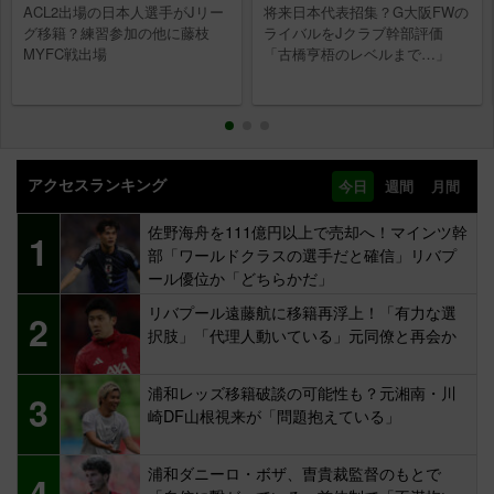
ACL2出場の日本人選手がJリー
将来日本代表招集？G大阪FWの
グ移籍？練習参加の他に藤枝
ライバルをJクラブ幹部評価
MYFC戦出場
「古橋亨梧のレベルまで…」
アクセスランキング
今日
週間
月間
佐野海舟を111億円以上で売却へ！マインツ幹
1
部「ワールドクラスの選手だと確信」リバプ
ール優位か「どちらかだ」
リバプール遠藤航に移籍再浮上！「有力な選
2
択肢」「代理人動いている」元同僚と再会か
浦和レッズ移籍破談の可能性も？元湘南・川
3
崎DF山根視来が「問題抱えている」
浦和ダニーロ・ボザ、曺貴裁監督のもとで
4