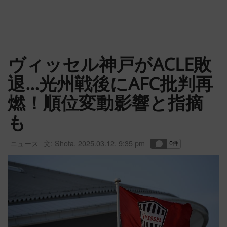
ヴィッセル神戸がACLE敗
退…光州戦後にAFC批判再
燃！順位変動影響と指摘
も
ニュース
文:
Shota
,
2025.03.12. 9:35 pm