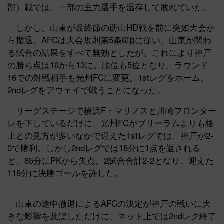
部）戦では、一部の主力選手を温存して敗れていた。
しかし、山東が最終節の蔚山HD戦を前に突如大会か
ら撤退。AFCは大会規則第5条6項に従い、山東が関わ
る試合の結果をすべて無効としたが、これにより神戸
の勝ち点は16から13に。順位も5位となり、ラウンド
16での対戦相手も光州FCに変更。1stレグをホーム、
2ndレグをアウェイで戦うことになった。
リーグステージで横浜F・マリノスと川崎フロンター
レを下しているだけに、光州FCがブリーラムよりも格
上との見方が多いなかで迎えた1stレグでは、神戸が2-
0で勝利。しかし2ndレグでは18分に1点を返される
と、85分にPKから失点。2試合合計2-2となり、迎えた
118分に決勝ゴールを許した。
山東の途中撤退によるAFCの決定が神戸の戦いに大
きな影響を及ぼしただけに、ネット上では2ndレグ終了