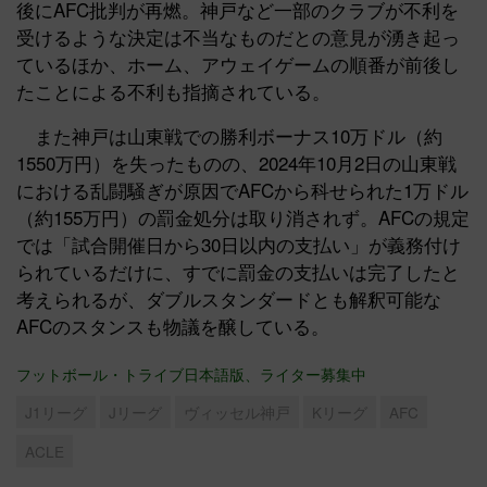
後にAFC批判が再燃。神戸など一部のクラブが不利を
受けるような決定は不当なものだとの意見が湧き起っ
ているほか、ホーム、アウェイゲームの順番が前後し
たことによる不利も指摘されている。
また神戸は山東戦での勝利ボーナス10万ドル（約
1550万円）を失ったものの、2024年10月2日の山東戦
における乱闘騒ぎが原因でAFCから科せられた1万ドル
（約155万円）の罰金処分は取り消されず。AFCの規定
では「試合開催日から30日以内の支払い」が義務付け
られているだけに、すでに罰金の支払いは完了したと
考えられるが、ダブルスタンダードとも解釈可能な
AFCのスタンスも物議を醸している。
フットボール・トライブ日本語版、ライター募集中
J1リーグ
Jリーグ
ヴィッセル神戸
Kリーグ
AFC
ACLE