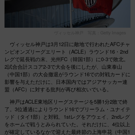
ヴィッセル神戸 写真：Getty Images
ヴィッセル神戸は3月12日に敵地で行われたAFCチャ
ンピオンズリーグエリート（ACLE）ラウンド16・2nd
レグで延長戦の末、光州FC（韓国1部）に0-3で敗北。
2試合合計スコア2-3で大会を後にしたが、山東泰山
（中国1部）の大会撤退がラウンド16での対戦カードに
影響を与えただけに、日本国内ではアジアサッカー連
盟（AFC）に対する批判が再び相次いでいる。
神戸はACLE東地区リーグステージを5勝1分2敗で終
了。3位通過によりラウンド16でブリーラム・ユナイテ
ッド（タイ1部）と対戦、1stレグをアウェイ、2ndレグ
をホームで戦うとみられていた。それだけに、4位以上
が確定しているなかで迎えた最終節の上海申花（中国1