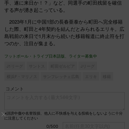
手、遂に来日か！？」など、同選手の町田残留を確信
する声が湧き起こっている。
2023年1月に中国1部の長春亜泰から町田へ完全移籍
した際、町田と4年契約を結んだとみられるエリキ。広
島戦前の来日で1月末から続いた移籍報道に終止符を打
つのか、注目が集まる。
フットボール・トライブ日本語版、ライター募集中
J1リーグ
サントス
町田ゼルビア
Jリーグ
横浜F・マリノス
サンフレッチェ広島
エリキ
移籍