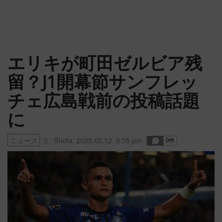
エリキが町田ゼルビア残
留？J1開幕節サンフレッ
チェ広島戦前の投稿話題
に
ニュース
文:
Shota
,
2025.02.12. 6:55 pm