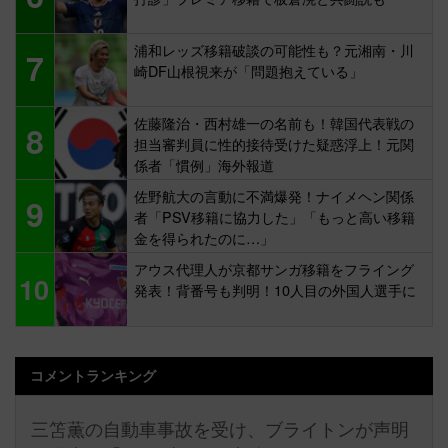
浦和レッズ移籍破談の可能性も？元湘南・川
7
崎DF山根視来が「問題抱えている」
佐藤隆治・西村雄一の名前も！韓国代表戦の
8
担当審判員に性的接待受けた疑惑浮上！元関
係者「慣例」海外報道
佐野航大の言動に不満爆発！ナイメヘン関係
9
者「PSV移籍に協力した」「もっと高い移籍
金を得られたのに…」
アウス代理人が京都サンガ移籍をフライング
10
発表！背番号も判明！10人目の外国人選手に
コメントランキング
三笘薫の自動車事故を受け、ブライトンが声明