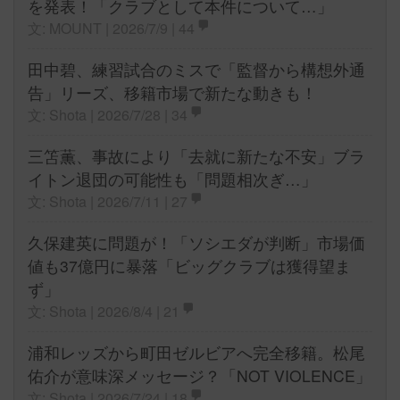
を発表！「クラブとして本件について…」
文: MOUNT | 2026/7/9 |
44
田中碧、練習試合のミスで「監督から構想外通
告」リーズ、移籍市場で新たな動きも！
文: Shota | 2026/7/28 |
34
三笘薫、事故により「去就に新たな不安」ブラ
イトン退団の可能性も「問題相次ぎ…」
文: Shota | 2026/7/11 |
27
久保建英に問題が！「ソシエダが判断」市場価
値も37億円に暴落「ビッグクラブは獲得望ま
ず」
文: Shota | 2026/8/4 |
21
浦和レッズから町田ゼルビアへ完全移籍。松尾
佑介が意味深メッセージ？「NOT VIOLENCE」
文: Shota | 2026/7/24 |
18