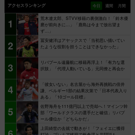
アクセスランキング
今日
週間
月間
荒木遼太郎、STVV移籍の裏側激白！「鈴木優
1
磨が前向きに…」「鹿島は今まで放出望ま
ず…」
冨安健洋はアヤックスで「当初思い描いてい
2
たような役割を担うことはできなかった」
リバプール遠藤航に移籍再浮上！「有力な選
3
択肢」「代理人動いている」元同僚と再会か
「彼女いない」名古屋から海外再挑戦の倍井
4
謙、ベルギー1部の結果次第で「日本代表入り
ある」「10ゴール目標」
佐野海舟を111億円以上で売却へ！マインツ幹
5
部「ワールドクラスの選手だと確信」リバプ
ール優位か「どちらかだ」
上田綺世の去就で動きが！「フェイエに獲得
6
打診」プレミア移籍で板倉滉と共闘説も