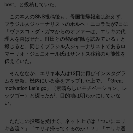
best」と投稿していた。
この本人のSNS投稿後も、母国復帰報道は絶えず。
ブラジル人ジャーナリストのホルヘ・ニコラ氏が7日に
「ヴァスコ・ダ・ガマからのオファーは、エリキの代
理人を喜ばせた。町田との契約解除を試みている」と
報じると、同じくブラジル人ジャーナリストであるロ
マーリオ・ジュニオール氏はサントス移籍の可能性を
伝えていた。
そんななか、エリキ本人は12日に再びインスタグラ
ムを更新。機内にいる姿をアップした上で、「Great
motivation Let’s go」（素晴らしいモチベーション、レ
ッツゴー）と綴ったが、目的地は明らかにしていな
い。
ただこの投稿を受けて、ネット上では「ついにエリ
キ合流？」「エリキ帰ってくるのか！？」「エリキ選