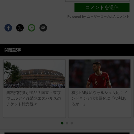
関連記事
無料招待券が出品？国立・東京
横浜FM移籍ウォルシュ反応！イ
ヴェルディvs清水エスパルスの
ンドネシア代表帰化に「批判あ
チケット転売続々
るが…」