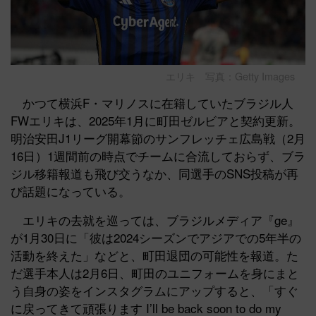
エリキ 写真：Getty Images
かつて横浜F・マリノスに在籍していたブラジル人
FWエリキは、2025年1月に町田ゼルビアと契約更新。
明治安田J1リーグ開幕節のサンフレッチェ広島戦（2月
16日）1週間前の時点でチームに合流しておらず、ブラ
ジル移籍報道も飛び交うなか、同選手のSNS投稿が再
び話題になっている。
エリキの去就を巡っては、ブラジルメディア『ge』
が1月30日に「彼は2024シーズンでアジアでの5年半の
活動を終えた」などと、町田退団の可能性を報道。た
だ選手本人は2月6日、町田のユニフォームを身にまと
う自身の姿をインスタグラムにアップすると、「すぐ
に戻ってきて頑張ります I’ll be back soon to do my