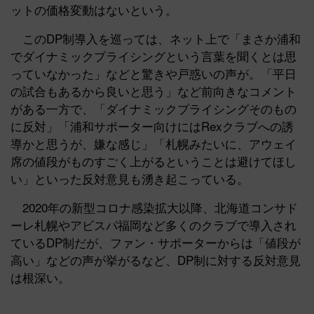
ットの価格変動はないという。
このDP制導入を巡っては、ネット上で「まさか浦和
でダイナミックプライシングという言葉を聞くとは思
っていなかった」などと驚きや戸惑いの声が。「平日
の試合もあるから良いと思う」など前向きなコメント
がある一方で、「ダイナミックプライシングそのもの
に反対」「浦和サポーター向けにはRexクラブへの誘
導かと思うが、嫌な感じ」「札幌みたいに、アウェイ
席の値段がものすごく上がるということは避けてほし
い」といった反対意見も湧き起こっている。
2020年の新型コロナ感染拡大以降、北海道コンサド
ーレ札幌やアビスパ福岡など多くのクラブで導入され
ているDP制だが、ファン・サポーターからは「値段が
高い」などの声が挙がるなど、DP制に対する反対意見
は根深い。