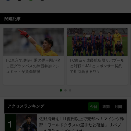
関連記事
FC東京で現役引退の児玉剛が名
FC東京が遠藤航所属リバプール
古屋グランパスの練習参加？シ
と対戦？JALとスポンサー契約
ュミットが負傷離脱
で期待高まるワケ
アクセスランキング
今日
週間
月間
佐野海舟を111億円以上で売却へ！マインツ幹
1
部「ワールドクラスの選手だと確信」リバプ
ール優位か「どちらかだ」