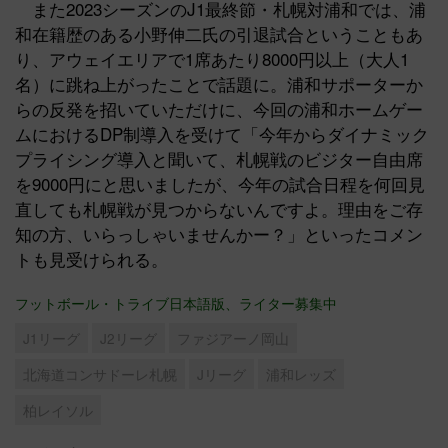
また2023シーズンのJ1最終節・札幌対浦和では、浦
和在籍歴のある小野伸二氏の引退試合ということもあ
り、アウェイエリアで1席あたり8000円以上（大人1
名）に跳ね上がったことで話題に。浦和サポーターか
らの反発を招いていただけに、今回の浦和ホームゲー
ムにおけるDP制導入を受けて「今年からダイナミック
プライシング導入と聞いて、札幌戦のビジター自由席
を9000円にと思いましたが、今年の試合日程を何回見
直しても札幌戦が見つからないんですよ。理由をご存
知の方、いらっしゃいませんかー？」といったコメン
トも見受けられる。
フットボール・トライブ日本語版、ライター募集中
J1リーグ
J2リーグ
ファジアーノ岡山
北海道コンサドーレ札幌
Jリーグ
浦和レッズ
柏レイソル