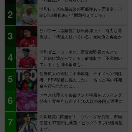
浦和レッズ移籍破談の可能性も？元湘南・川
2
崎DF山根視来が「問題抱えている」
リバプール遠藤航に移籍再浮上！「有力な選
3
択肢」「代理人動いている」元同僚と再会か
浦和ダニーロ・ボザ、曺貴裁監督のもとで
4
「自信に繋がっている」前体制で「不満抱い
ている」と退団報道も…
佐野航大の言動に不満爆発！ナイメヘン関係
5
者「PSV移籍に協力した」「もっと高い移籍
金を得られたのに…」
アウス代理人が京都サンガ移籍をフライング
6
発表！背番号も判明！10人目の外国人選手に
久保建英に問題が！「ソシエダが判断」市場
7
価値も37億円に暴落「ビッグクラブは獲得望
まず」