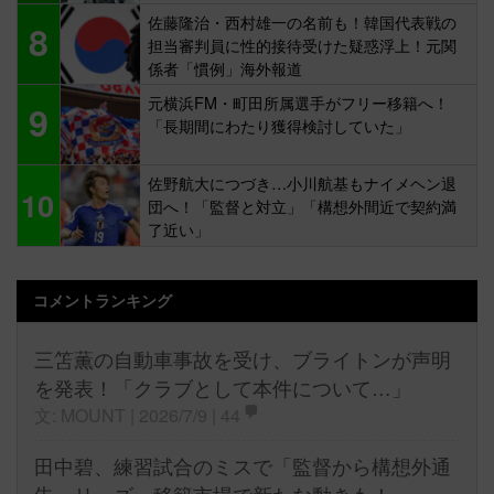
佐藤隆治・西村雄一の名前も！韓国代表戦の
8
担当審判員に性的接待受けた疑惑浮上！元関
係者「慣例」海外報道
元横浜FM・町田所属選手がフリー移籍へ！
9
「長期間にわたり獲得検討していた」
佐野航大につづき…小川航基もナイメヘン退
10
団へ！「監督と対立」「構想外間近で契約満
了近い」
コメントランキング
三笘薫の自動車事故を受け、ブライトンが声明
を発表！「クラブとして本件について…」
文: MOUNT | 2026/7/9 |
44
田中碧、練習試合のミスで「監督から構想外通