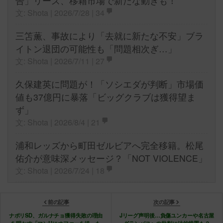
告」リーズ、移籍市場で新たな動きも！
文: Shota | 2026/7/28 |
34
三笘薫、事故により「去就に新たな不安」ブラ
イトン退団の可能性も「問題相次ぎ…」
文: Shota | 2026/7/11 |
27
久保建英に問題が！「ソシエダが判断」市場価
値も37億円に暴落「ビッグクラブは獲得望ま
ず」
文: Shota | 2026/8/4 |
21
浦和レッズから町田ゼルビアへ完全移籍。松尾
佑介が意味深メッセージ？「NOT VIOLENCE」
文: Shota | 2026/7/24 |
18
前の記事
次の記事
ナポリSD、ガルナチョ獲得失敗の理由
Jリーグ声明後…負傷ユンカーや名古屋
を明かす「マンUにオファーを送った
グランパスへの批判に法的措置も？