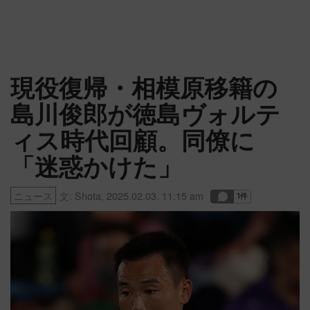
現役復帰・相模原移籍の
島川俊郎が徳島ヴォルテ
ィス時代回顧。同僚に
「迷惑かけた」
ニュース
文:
Shota
,
2025.02.03. 11:15 am