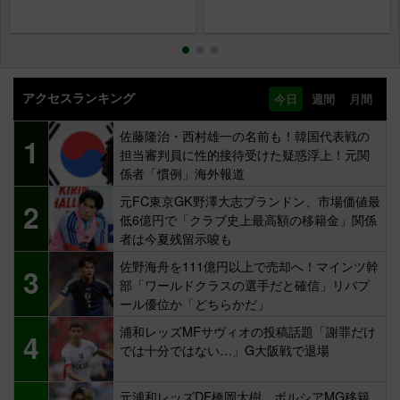
アクセスランキング
今日
週間
月間
佐藤隆治・西村雄一の名前も！韓国代表戦の
1
担当審判員に性的接待受けた疑惑浮上！元関
係者「慣例」海外報道
元FC東京GK野澤大志ブランドン、市場価値最
2
低6億円で「クラブ史上最高額の移籍金」関係
者は今夏残留示唆も
佐野海舟を111億円以上で売却へ！マインツ幹
3
部「ワールドクラスの選手だと確信」リバプ
ール優位か「どちらかだ」
浦和レッズMFサヴィオの投稿話題「謝罪だけ
4
では十分ではない…」G大阪戦で退場
元浦和レッズDF橋岡大樹、ボルシアMG移籍