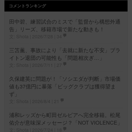
コメントランキング
田中碧、練習試合のミスで「監督から構想外通
告」リーズ、移籍市場で新たな動きも！
文: Shota | 2026/7/28 |
34
三笘薫、事故により「去就に新たな不安」ブラ
イトン退団の可能性も「問題相次ぎ…」
文: Shota | 2026/7/11 |
27
久保建英に問題が！「ソシエダが判断」市場価
値も37億円に暴落「ビッグクラブは獲得望ま
ず」
文: Shota | 2026/8/4 |
21
浦和レッズから町田ゼルビアへ完全移籍。松尾
佑介が意味深メッセージ？「NOT VIOLENCE」
文: Shota | 2026/7/24 |
18