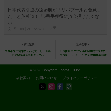
日本代表引退の遠藤航が「リバプールと合意し
た」と英報道！「5番手獲得に資金投じたくな
い」
文: Shota | 2026/7/27 |
17
前の記事
次の記事
エリキや平河悠にくわえて…町田ゼル
G大阪退団ダワンや清水離脱アジズに
ビア関係者も海外クラブへ
つづき…元Jリーガーにも中国移籍報道
© 2026 Copyright Football Tribe
会社案内
お問い合わせ
プライバシーポリシー