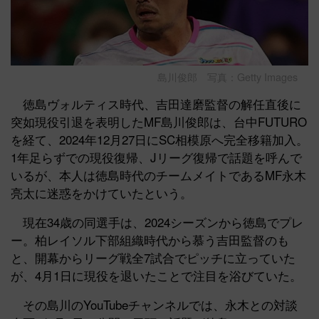
島川俊郎 写真：Getty Images
徳島ヴォルティス時代、吉田達磨監督の解任直後に
突如現役引退を表明したMF島川俊郎は、台中FUTURO
を経て、2024年12月27日にSC相模原へ完全移籍加入。
1年足らずでの現役復帰、Jリーグ復帰で話題を呼んで
いるが、本人は徳島時代のチームメイトであるMF永木
亮太に迷惑をかけていたという。
現在34歳の同選手は、2024シーズンから徳島でプレ
ー。柏レイソル下部組織時代から慕う吉田監督のも
と、開幕からリーグ戦全7試合でピッチに立っていた
が、4月1日に現役を退いたことで注目を浴びていた。
その島川のYouTubeチャンネルでは、永木との対談