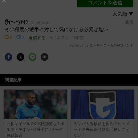
関連記事
元柏レイソルGK中村航輔も！ポ
ガンバ大阪移籍を拒否？ヒュメ
ルティモネンセ2選手にJリーグ
ットの去就巡り幹部「良いこと
移籍報道
ない」