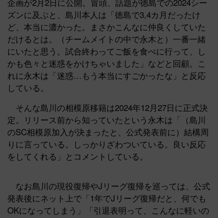
企画が2月2日に公開。冒頭、話題が徳島での2024シー
ズンに及ぶと、島川本人は「徳島で3,4カ月だったけ
ど、本当に濃かった。まさかこんなに仲良くしていた
だけるとは。（チームメイトの中で永木と）一番一緒
にいたと思う。試合終わってご飯を食べに行って、し
かも色々と迷惑をかけちゃいました」などと回顧。こ
れに永木は「迷惑…もう本当にすごかったな」と反応
している。
そんな島川の相模原移籍は2024年12月27日に正式決
定。リリース前から知っていたという永木は「（島川
のSC相模原加入が決まったと、公式発表前に）結構周
りに言っている。しっかりざわついている。良い反応
をしてくれる」とコメントしている。
なお島川の現役復帰やJリーグ復帰を巡っては、公式
発表後にネット上で「1年でJリーグ復帰だと、何でも
OKになってしまう」「引退表明って、こんなに軽いの