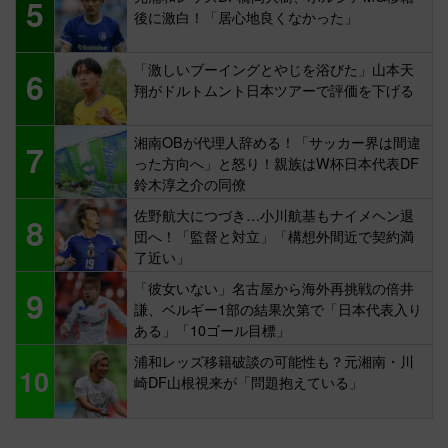
5
後に激白！「居心地良くなかった」
「激しいブーイングとやじを浴びた」山本天
6
翔がドルトムント日本ツアーで評価を下げる
湘南OBが代理人辞める！「サッカー界は間違
7
った方向へ」と怒り！親族はW杯日本代表DF
鈴木淳之介の同僚
佐野航大につづき…小川航基もナイメヘン退
8
団へ！「監督と対立」「構想外間近で契約満
了近い」
「彼女いない」名古屋から海外再挑戦の倍井
9
謙、ベルギー1部の結果次第で「日本代表入り
ある」「10ゴール目標」
浦和レッズ移籍破談の可能性も？元湘南・川
10
崎DF山根視来が「問題抱えている」