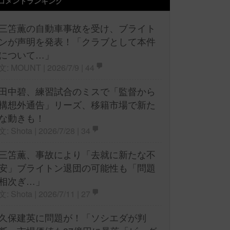
コメントランキング
三笘薫の自動車事故を受け、ブライト
ンが声明を発表！「クラブとして本件
について…」
文: MOUNT | 2026/7/9 |
44
田中碧、練習試合のミスで「監督から
構想外通告」リーズ、移籍市場で新た
な動きも！
文: Shota | 2026/7/28 |
34
三笘薫、事故により「去就に新たな不
安」ブライトン退団の可能性も「問題
相次ぎ…」
文: Shota | 2026/7/11 |
27
久保建英に問題が！「ソシエダが判