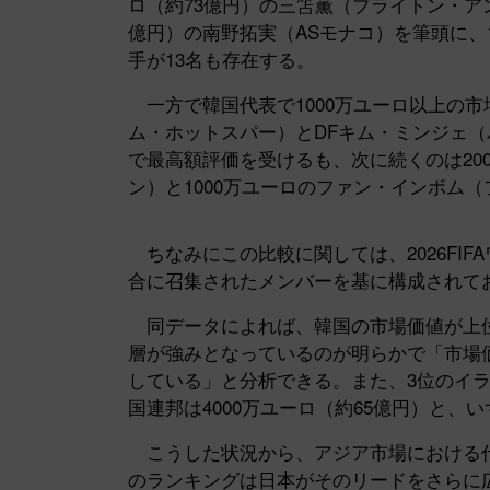
ロ（約73億円）の三笘薫（ブライトン・アン
億円）の南野拓実（ASモナコ）を筆頭に、1
手が13名も存在する。
一方で韓国代表で1000万ユーロ以上の市
ム・ホットスパー）とDFキム・ミンジェ（
で最高額評価を受けるも、次に続くのは20
ン）と1000万ユーロのファン・インボム
ちなみにこの比較に関しては、2026FIF
合に召集されたメンバーを基に構成されて
同データによれば、韓国の市場価値が上位
層が強みとなっているのが明らかで「市場
している」と分析できる。また、3位のイラン
国連邦は4000万ユーロ（約65億円）と、
こうした状況から、アジア市場における代
のランキングは日本がそのリードをさらに