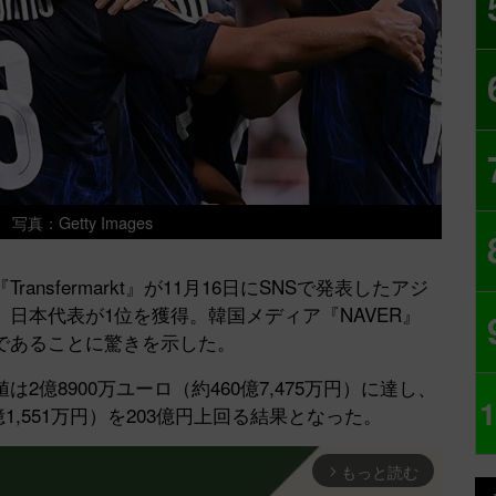
真：Getty Images
sfermarkt』が11月16日にSNSで発表したアジ
日本代表が1位を獲得。韓国メディア『NAVER』
であることに驚きを示した。
億8900万ユーロ（約460億7,475万円）に達し、
1
億1,551万円）を203億円上回る結果となった。
もっと読む
arrow_forward_ios