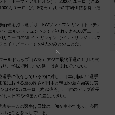
ド・ホーブ・アルビオン）、2000万ユーロ（約32
000万ユーロ（約16億円）以上の市場価値を持つ選
場価値を持つ選手は、FWソン・フンミン（トッテナ
バイエルン・ミュンヘン）がそれぞれ4500万ユーロ
00万ユーロのMFイ・ガンイン（パリ・サンジェルマ
（フェイエノールト）の4人のみとのことだ。
Aワールドカップ（W杯）アジア最終予選の11月の試
おり、怪我で離脱中の選手は含まれていない。
選手に依存しているのに対し、日本は幅広い選手
価値における層の厚さが日本と韓国の差を如実に表
は4910万ユーロ（約80億円）、4位のアラブ首長
いずれも日本や韓国との差は大きい。
表チームの競争は日韓の二強が中心であり、今回
広げたことを示している。