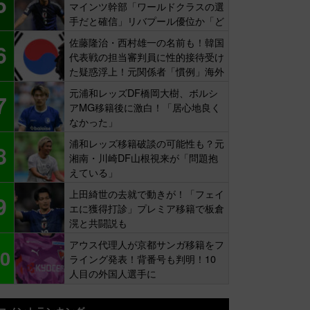
5
マインツ幹部「ワールドクラスの選
手だと確信」リバプール優位か「ど
ちらかだ」
佐藤隆治・西村雄一の名前も！韓国
6
代表戦の担当審判員に性的接待受け
た疑惑浮上！元関係者「慣例」海外
報道
元浦和レッズDF橋岡大樹、ボルシ
7
アMG移籍後に激白！「居心地良く
なかった」
浦和レッズ移籍破談の可能性も？元
8
湘南・川崎DF山根視来が「問題抱
えている」
上田綺世の去就で動きが！「フェイ
9
エに獲得打診」プレミア移籍で板倉
滉と共闘説も
アウス代理人が京都サンガ移籍をフ
0
ライング発表！背番号も判明！10
人目の外国人選手に