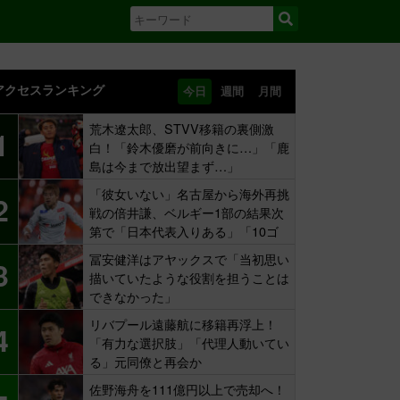
アクセスランキング
今日
週間
月間
荒木遼太郎、STVV移籍の裏側激
1
白！「鈴木優磨が前向きに…」「鹿
島は今まで放出望まず…」
「彼女いない」名古屋から海外再挑
2
戦の倍井謙、ベルギー1部の結果次
第で「日本代表入りある」「10ゴ
ール目標」
冨安健洋はアヤックスで「当初思い
3
描いていたような役割を担うことは
できなかった」
リバプール遠藤航に移籍再浮上！
4
「有力な選択肢」「代理人動いてい
る」元同僚と再会か
佐野海舟を111億円以上で売却へ！