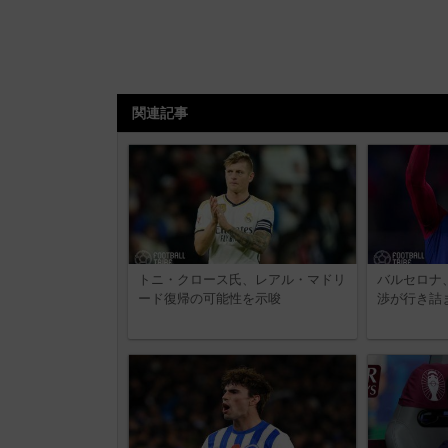
関連記事
トニ・クロース氏、レアル・マドリ
バルセロナ
ード復帰の可能性を示唆
渉が行き詰