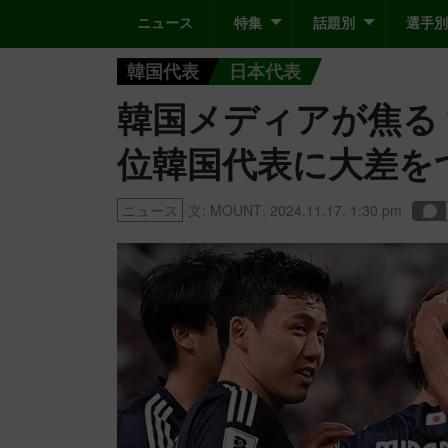
ニュース
特集
話題別
選手別
韓国代表
日本代表
韓国メディアが焦る
位韓国代表に大差を
ニュース
文:
MOUNT
,
2024.11.17. 1:30 pm