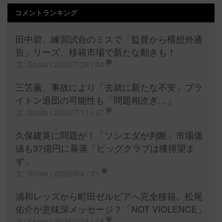
コメントランキング
田中碧、練習試合のミスで「監督から構想外通
告」リーズ、移籍市場で新たな動きも！
文: Shota | 2026/7/28 |
34
三笘薫、事故により「去就に新たな不安」ブラ
イトン退団の可能性も「問題相次ぎ…」
文: Shota | 2026/7/11 |
27
久保建英に問題が！「ソシエダが判断」市場価
値も37億円に暴落「ビッグクラブは獲得望ま
ず」
文: Shota | 2026/8/4 |
21
浦和レッズから町田ゼルビアへ完全移籍。松尾
佑介が意味深メッセージ？「NOT VIOLENCE」
文: Shota | 2026/7/24 |
18