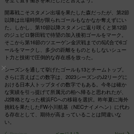
開幕戦こそスタメン出場を果たした森だったが、第2節
以降は出場時間が限られゴールもなかなか奪えずにい
た。しかし、第10節以降スタメンに返り咲くと第12節
のジュビロ磐田戦で待望の加入後初ゴールをマーク。
そこから第16節のツエーゲン金沢戦までの5試合で6ゴ
ールをマークし、多少の距離をものともしないシュー
ト力と技術で圧倒的な存在感を放った。
シーズンを通して挙げたゴールも13とチームトップ。
さらに言えばこの数字は、2023シーズンのJ2リーグに
おける日本人トップタイの数字でもある。今冬は確か
な実績を引っ提げて所属元の柏へ帰ると思われたが、
J2降格となった横浜FCへの移籍を選択。昨年夏に海外
挑戦を果たしたFW小川航基（NECナイメヘン）に代わ
る存在として、期待が高まっていることは間違いな
い。
Previous
ページ 1 / 2
Next