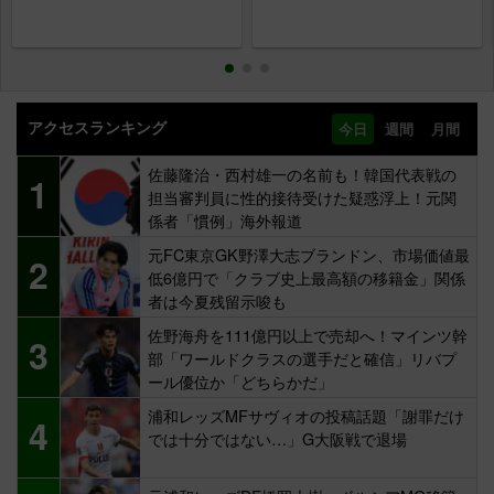
アクセスランキング
今日
週間
月間
佐藤隆治・西村雄一の名前も！韓国代表戦の
1
担当審判員に性的接待受けた疑惑浮上！元関
係者「慣例」海外報道
元FC東京GK野澤大志ブランドン、市場価値最
2
低6億円で「クラブ史上最高額の移籍金」関係
者は今夏残留示唆も
佐野海舟を111億円以上で売却へ！マインツ幹
3
部「ワールドクラスの選手だと確信」リバプ
ール優位か「どちらかだ」
浦和レッズMFサヴィオの投稿話題「謝罪だけ
4
では十分ではない…」G大阪戦で退場