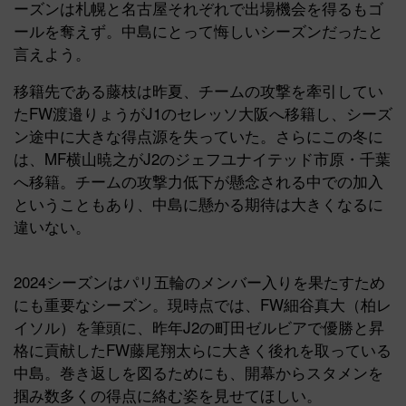
ーズンは札幌と名古屋それぞれで出場機会を得るもゴ
ールを奪えず。中島にとって悔しいシーズンだったと
言えよう。
移籍先である藤枝は昨夏、チームの攻撃を牽引してい
たFW渡邉りょうがJ1のセレッソ大阪へ移籍し、シーズ
ン途中に大きな得点源を失っていた。さらにこの冬に
は、MF横山暁之がJ2のジェフユナイテッド市原・千葉
へ移籍。チームの攻撃力低下が懸念される中での加入
ということもあり、中島に懸かる期待は大きくなるに
違いない。
2024シーズンはパリ五輪のメンバー入りを果たすため
にも重要なシーズン。現時点では、FW細谷真大（柏レ
イソル）を筆頭に、昨年J2の町田ゼルビアで優勝と昇
格に貢献したFW藤尾翔太らに大きく後れを取っている
中島。巻き返しを図るためにも、開幕からスタメンを
掴み数多くの得点に絡む姿を見せてほしい。