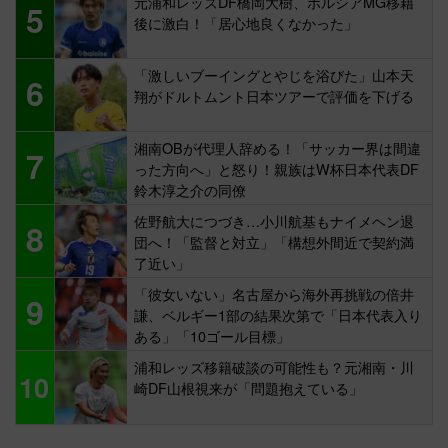
元浦和レッズDF橋岡大樹、ボルシアMG移籍
5
後に激白！「居心地良くなかった」
「激しいブーイングとやじを浴びた」山本天
6
翔がドルトムント日本ツアーで評価を下げる
湘南OBが代理人辞める！「サッカー界は間違
7
った方向へ」と怒り！親族はW杯日本代表DF
鈴木淳之介の同僚
佐野航大につづき…小川航基もナイメヘン退
8
団へ！「監督と対立」「構想外間近で契約満
了近い」
「彼女いない」名古屋から海外再挑戦の倍井
9
謙、ベルギー1部の結果次第で「日本代表入り
ある」「10ゴール目標」
浦和レッズ移籍破談の可能性も？元湘南・川
10
崎DF山根視来が「問題抱えている」