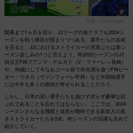
写真：Getty Images
開幕まで1ヵ月を切り、J2リーグの各クラブも2024シ
ーズンを戦う陣容が固まりつつある。選手たちの去就
を見ると、J2におけるストライカーの充実ぶりは新シ
ーズン楽しみの1つと言えよう。昨2023シーズンのJ2
得点王FWフアンマ・デルガド（V・ファーレン長崎）
や、39歳にして今なおゴール前で存在感を放つFWピー
ター・ウタカ（ヴァンフォーレ甲府）など外国籍選手
には今年も多くの期待が寄せられることだろう。
しかし、日本の若い選手たちも負けず劣らず豪華な顔
ぶれであることを忘れてはならない。ここでは、2024
シーズンさらなる飛躍と成長が期待できる新加入の若
きストライカーたちを5名、昨シーズンの活躍も含めて
紹介していく。