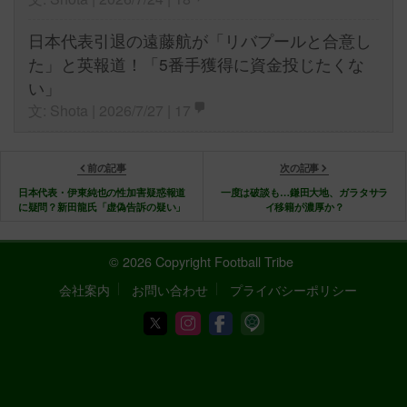
日本代表引退の遠藤航が「リバプールと合意し
た」と英報道！「5番手獲得に資金投じたくな
い」
文: Shota | 2026/7/27 |
17
前の記事
次の記事
日本代表・伊東純也の性加害疑惑報道
一度は破談も…鎌田大地、ガラタサラ
に疑問？新田龍氏「虚偽告訴の疑い」
イ移籍が濃厚か？
© 2026 Copyright Football Tribe
会社案内
お問い合わせ
プライバシーポリシー