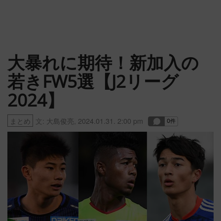
大暴れに期待！新加入の
若きFW5選【J2リーグ
2024】
まとめ
文:
大島俊亮
,
2024.01.31. 2:00 pm