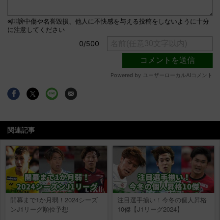
関連記事
開幕まで1か月弱！2024シーズ
注目選手揃い！今冬の個人昇格
ンJ1リーグ順位予想
10傑【J1リーグ2024】