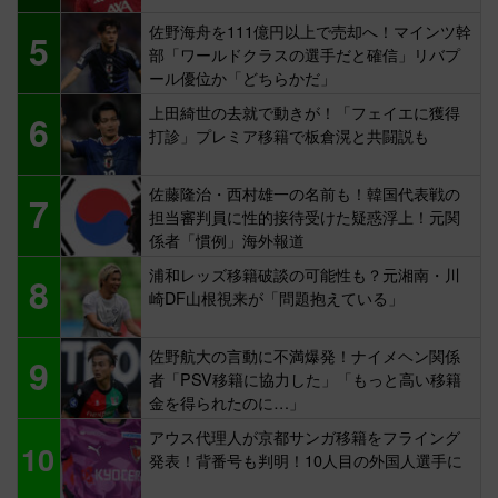
佐野海舟を111億円以上で売却へ！マインツ幹
5
部「ワールドクラスの選手だと確信」リバプ
ール優位か「どちらかだ」
上田綺世の去就で動きが！「フェイエに獲得
6
打診」プレミア移籍で板倉滉と共闘説も
佐藤隆治・西村雄一の名前も！韓国代表戦の
7
担当審判員に性的接待受けた疑惑浮上！元関
係者「慣例」海外報道
浦和レッズ移籍破談の可能性も？元湘南・川
8
崎DF山根視来が「問題抱えている」
佐野航大の言動に不満爆発！ナイメヘン関係
9
者「PSV移籍に協力した」「もっと高い移籍
金を得られたのに…」
アウス代理人が京都サンガ移籍をフライング
10
発表！背番号も判明！10人目の外国人選手に