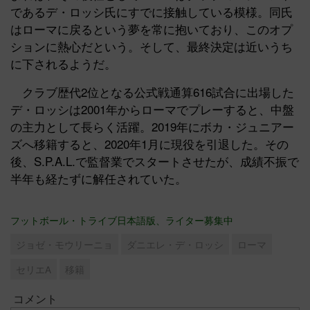
であるデ・ロッシ氏にすでに接触している模様。同氏
はローマに戻るという夢を常に抱いており、このオプ
ションに熱心だという。そして、最終決定は近いうち
に下されるようだ。
クラブ歴代2位となる公式戦通算616試合に出場した
デ・ロッシは2001年からローマでプレーすると、中盤
の主力として長らく活躍。2019年にボカ・ジュニアー
ズへ移籍すると、2020年1月に現役を引退した。その
後、S.P.A.L.で監督業でスタートさせたが、成績不振で
半年も経たずに解任されていた。
フットボール・トライブ日本語版、ライター募集中
ジョゼ・モウリーニョ
ダニエレ・デ・ロッシ
ローマ
セリエA
移籍