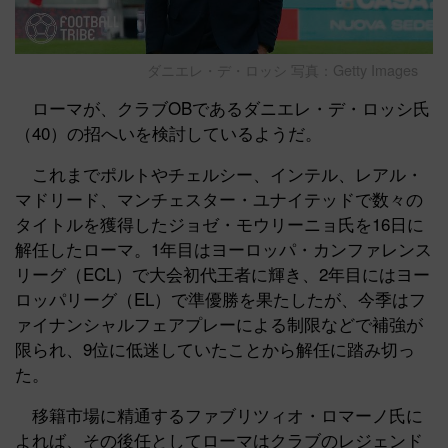
ダニエレ・デ・ロッシ 写真：Getty Images
ローマが、クラブOBであるダニエレ・デ・ロッシ氏
（40）の招へいを検討しているようだ。
これまでポルトやチェルシー、インテル、レアル・
マドリード、マンチェスター・ユナイテッドで数々の
タイトルを獲得したジョゼ・モウリーニョ氏を16日に
解任したローマ。1年目はヨーロッパ・カンファレンス
リーグ（ECL）で大会初代王者に輝き、2年目にはヨー
ロッパリーグ（EL）で準優勝を果たしたが、今季はフ
ァイナンシャルフェアプレーによる制限などで補強が
限られ、9位に低迷していたことから解任に踏み切っ
た。
移籍市場に精通するファブリツィオ・ロマーノ氏に
よれば、その後任としてローマはクラブのレジェンド