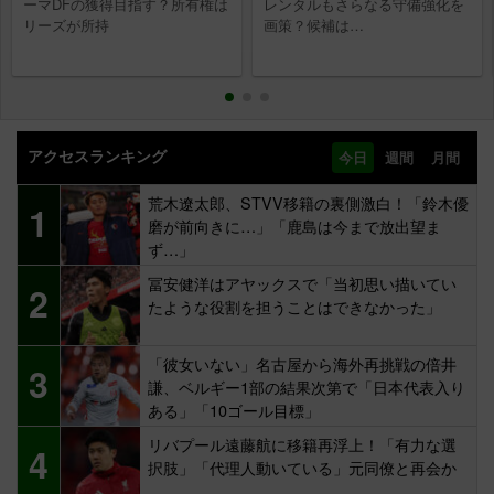
ーマDFの獲得目指す？所有権は
レンタルもさらなる守備強化を
リーズが所持
画策？候補は…
アクセスランキング
今日
週間
月間
荒木遼太郎、STVV移籍の裏側激白！「鈴木優
1
磨が前向きに…」「鹿島は今まで放出望ま
ず…」
冨安健洋はアヤックスで「当初思い描いてい
2
たような役割を担うことはできなかった」
「彼女いない」名古屋から海外再挑戦の倍井
3
謙、ベルギー1部の結果次第で「日本代表入り
ある」「10ゴール目標」
リバプール遠藤航に移籍再浮上！「有力な選
4
択肢」「代理人動いている」元同僚と再会か