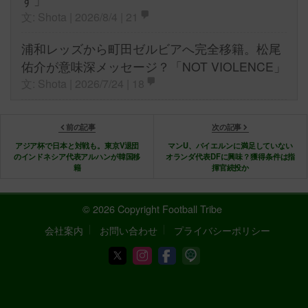
文: Shota | 2026/8/4 |
21
浦和レッズから町田ゼルビアへ完全移籍。松尾
佑介が意味深メッセージ？「NOT VIOLENCE」
文: Shota | 2026/7/24 |
18
前の記事
次の記事
アジア杯で日本と対戦も。東京V退団
マンU、バイエルンに満足していない
のインドネシア代表アルハンが韓国移
オランダ代表DFに興味？獲得条件は指
籍
揮官続投か
© 2026 Copyright Football Tribe
会社案内
お問い合わせ
プライバシーポリシー