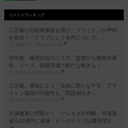
コメントランキング
三笘薫の自動車事故を受け、ブライトンが声明
を発表！「クラブとして本件について…」
文: MOUNT | 2026/7/9 |
44
田中碧、練習試合のミスで「監督から構想外通
告」リーズ、移籍市場で新たな動きも！
文: Shota | 2026/7/28 |
34
三笘薫、事故により「去就に新たな不安」ブラ
イトン退団の可能性も「問題相次ぎ…」
文: Shota | 2026/7/11 |
27
久保建英に問題が！「ソシエダが判断」市場価
値も37億円に暴落「ビッグクラブは獲得望ま
ず」