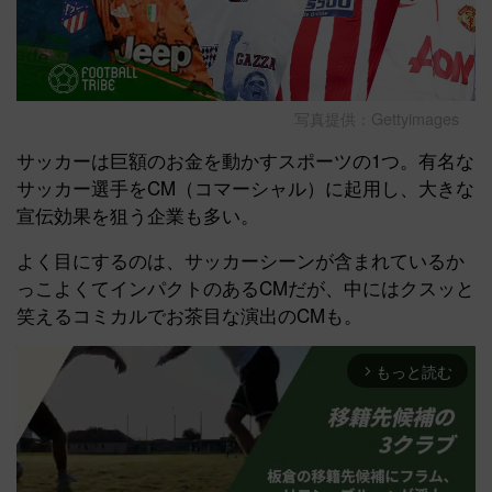
写真提供：Gettyimages
サッカーは巨額のお金を動かすスポーツの1つ。有名な
サッカー選手をCM（コマーシャル）に起用し、大きな
宣伝効果を狙う企業も多い。
よく目にするのは、サッカーシーンが含まれているか
っこよくてインパクトのあるCMだが、中にはクスッと
笑えるコミカルでお茶目な演出のCMも。
もっと読む
arrow_forward_ios