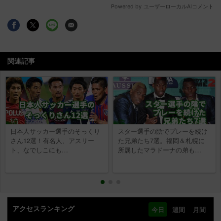
関連記事
日本人サッカー選手のそっくり
スター選手の陰でプレーを続け
さん12選！有名人、アスリー
た兄弟たち7選。福岡＆札幌に
ト、なでしこにも…
所属したマラドーナの弟も…
アクセスランキング
今日
週間
月間