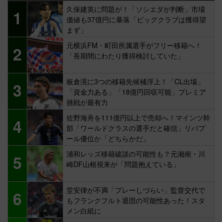
久保建英に問題が！「ソシエダが判断」市場
1
価値も37億円に暴落「ビッグクラブは獲得望
まず」
元横浜FM・町田所属選手がフリー移籍へ！
2
「長期間にわたり獲得検討していた」
板倉滉に3つの移籍先候補浮上！「CL出場」
3
「資金力ある」「18億円回収可能」プレミア
挑戦が最有力
佐野海舟を111億円以上で売却へ！マインツ幹
4
部「ワールドクラスの選手だと確信」リバプ
ール優位か「どちらかだ」
浦和レッズ移籍破談の可能性も？元湘南・川
5
崎DF山根視来が「問題抱えている」
堂安律が不満「プレーしづらい」監督交代で
6
もフランクフルト退団の可能性あった！スタ
メン白紙に