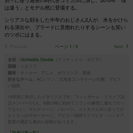
は違う」とモデル然に登場する。
シリアスな顔をした中年のおじさん2人が、水をかけら
れる演出や、ブラードに見惚れたりするシーンも笑い
のツボにはまる。
Previous
ページ 1 / 3
Next
：
Uccheddu Davide
（ウッケッドゥ・ダビデ）
名前
：イタリア
国籍
：サッカー、アニメ、ボウリング、囲碁
趣味
：ACミラン、北海道コンサドーレ札幌、アビス
好きなチーム
パ福岡
14年前に来日したイタリア人です。フットボール・トライブ設
立メンバーの1人。6歳の時に初めてミランの練習に連れて行っ
てもらい、マルディーニ、バレージ、コスタクルタに会ってか
らミランのサポーターに。アビスパ福岡でファビオ・ペッキア
監督の通訳も務めた経験があります。
【
筆者記事一覧
】