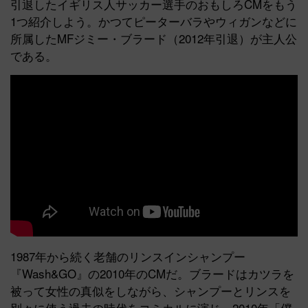
引退したイギリス人サッカー選手のおもしろCMをもう
1つ紹介しよう。かつてピーターバラやウィガンなどに
所属したMFジミー・ブラード（2012年引退）が主人公
である。
1987年から続く老舗のリンスインシャンプー
『Wash&GO』の2010年のCMだ。ブラードはカツラを
被って女性の真似をしながら、シャンプーとリンスを
別々に使う過去の時代をコミカルに演じ、2010年「僕