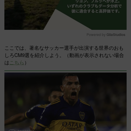
Powered by 
GliaStudios
Mute
ここでは、著名なサッカー選手が出演する世界のおも
しろCM9選を紹介しよう。（動画が表示されない場合
は
こちら
）