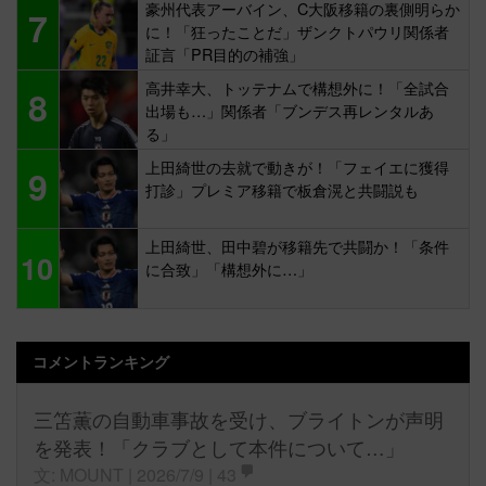
豪州代表アーバイン、C大阪移籍の裏側明らか
7
に！「狂ったことだ」ザンクトパウリ関係者
証言「PR目的の補強」
高井幸大、トッテナムで構想外に！「全試合
8
出場も…」関係者「ブンデス再レンタルあ
る」
上田綺世の去就で動きが！「フェイエに獲得
9
打診」プレミア移籍で板倉滉と共闘説も
上田綺世、田中碧が移籍先で共闘か！「条件
10
に合致」「構想外に…」
コメントランキング
三笘薫の自動車事故を受け、ブライトンが声明
を発表！「クラブとして本件について…」
文: MOUNT | 2026/7/9 |
43