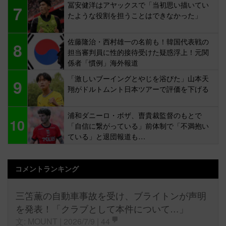
冨安健洋はアヤックスで「当初思い描いてい
7
たような役割を担うことはできなかった」
佐藤隆治・西村雄一の名前も！韓国代表戦の
8
担当審判員に性的接待受けた疑惑浮上！元関
係者「慣例」海外報道
「激しいブーイングとやじを浴びた」山本天
9
翔がドルトムント日本ツアーで評価を下げる
浦和ダニーロ・ボザ、曺貴裁監督のもとで
10
「自信に繋がっている」前体制で「不満抱い
ている」と退団報道も…
コメントランキング
三笘薫の自動車事故を受け、ブライトンが声明
を発表！「クラブとして本件について…」
文: MOUNT | 2026/7/9 |
44