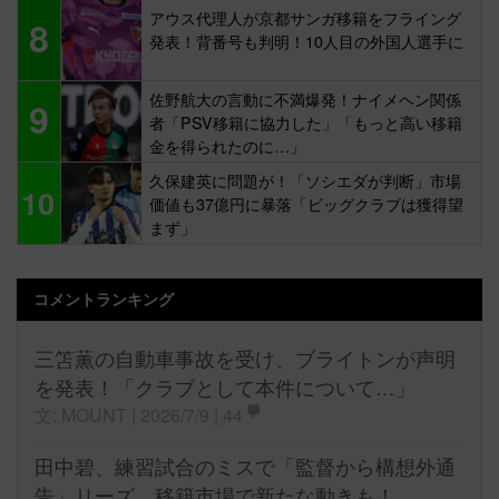
アウス代理人が京都サンガ移籍をフライング
8
発表！背番号も判明！10人目の外国人選手に
佐野航大の言動に不満爆発！ナイメヘン関係
9
者「PSV移籍に協力した」「もっと高い移籍
金を得られたのに…」
久保建英に問題が！「ソシエダが判断」市場
10
価値も37億円に暴落「ビッグクラブは獲得望
まず」
コメントランキング
三笘薫の自動車事故を受け、ブライトンが声明
を発表！「クラブとして本件について…」
文: MOUNT | 2026/7/9 |
44
田中碧、練習試合のミスで「監督から構想外通
告」リーズ、移籍市場で新たな動きも！