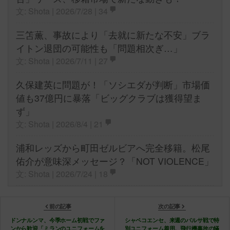
文: Shota | 2026/7/28 |
34
三笘薫、事故により「去就に新たな不安」ブラ
イトン退団の可能性も「問題相次ぎ…」
文: Shota | 2026/7/11 |
27
久保建英に問題が！「ソシエダが判断」市場価
値も37億円に暴落「ビッグクラブは獲得望ま
ず」
文: Shota | 2026/8/4 |
21
浦和レッズから町田ゼルビアへ完全移籍。松尾
佑介が意味深メッセージ？「NOT VIOLENCE」
文: Shota | 2026/7/24 |
18
前の記事
次の記事
ドンナルンマ、今季ホーム初戦でファ
シャペコエンセ、来週のバルサ戦で特
ンから歓迎「ミランのユニフォームを
別ユニフォーム着用。飛行機事故の犠