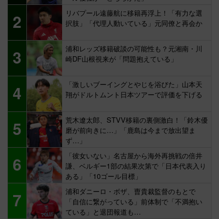
リバプール遠藤航に移籍再浮上！「有力な選
2
択肢」「代理人動いている」元同僚と再会か
浦和レッズ移籍破談の可能性も？元湘南・川
3
崎DF山根視来が「問題抱えている」
「激しいブーイングとやじを浴びた」山本天
4
翔がドルトムント日本ツアーで評価を下げる
荒木遼太郎、STVV移籍の裏側激白！「鈴木優
5
磨が前向きに…」「鹿島は今まで放出望ま
ず…」
「彼女いない」名古屋から海外再挑戦の倍井
6
謙、ベルギー1部の結果次第で「日本代表入り
ある」「10ゴール目標」
浦和ダニーロ・ボザ、曺貴裁監督のもとで
7
「自信に繋がっている」前体制で「不満抱い
ている」と退団報道も…