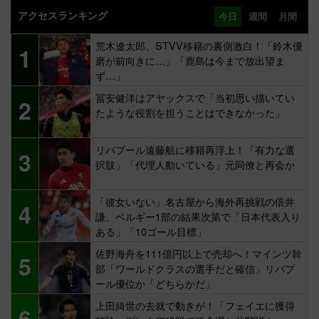
アクセスランキング
今日
週間
月間
荒木遼太郎、STVV移籍の裏側激白！「鈴木優
1
磨が前向きに…」「鹿島は今まで放出望ま
ず…」
冨安健洋はアヤックスで「当初思い描いてい
2
たような役割を担うことはできなかった」
リバプール遠藤航に移籍再浮上！「有力な選
3
択肢」「代理人動いている」元同僚と再会か
「彼女いない」名古屋から海外再挑戦の倍井
4
謙、ベルギー1部の結果次第で「日本代表入り
ある」「10ゴール目標」
佐野海舟を111億円以上で売却へ！マインツ幹
5
部「ワールドクラスの選手だと確信」リバプ
ール優位か「どちらかだ」
上田綺世の去就で動きが！「フェイエに獲得
6