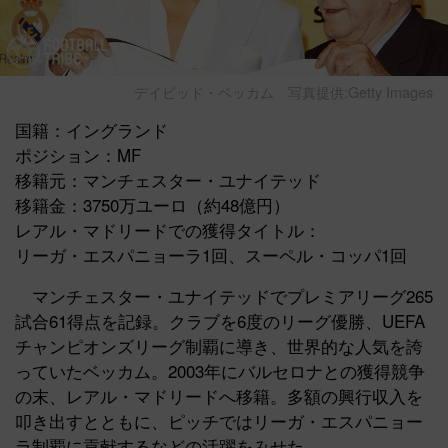
デイビッド・ベッカム
写真提供:Getty Images
国籍：イングランド
ポジション：MF
移籍元：マンチェスター・ユナイテッド
移籍金：3750万ユーロ（約48億円）
レアル・マドリードでの獲得タイトル：
リーガ・エスパニョーラ1回、スーペル・コッパ1回
マンチェスター・ユナイテッドでプレミアリーグ265
試合61得点を記録。クラブを6度のリーグ優勝、UEFA
チャンピオンズリーグ制覇に導き、世界的な人気を誇
っていたベッカム。2003年にバルセロナとの獲得競争
の末、レアル・マドリードへ移籍。多額の興行収入を
叩き出すとともに、ピッチではリーガ・エスパニョー
ラ制覇に貢献するなどの活躍をみせた。