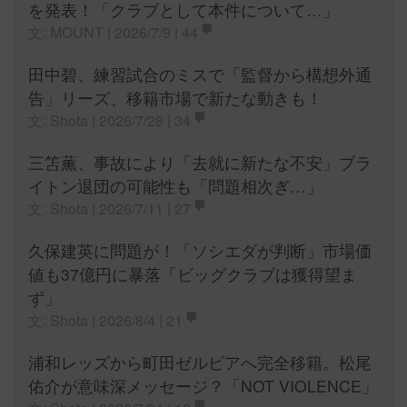
を発表！「クラブとして本件について…」
文: MOUNT | 2026/7/9 |
44
田中碧、練習試合のミスで「監督から構想外通
告」リーズ、移籍市場で新たな動きも！
文: Shota | 2026/7/28 |
34
三笘薫、事故により「去就に新たな不安」ブラ
イトン退団の可能性も「問題相次ぎ…」
文: Shota | 2026/7/11 |
27
久保建英に問題が！「ソシエダが判断」市場価
値も37億円に暴落「ビッグクラブは獲得望ま
ず」
文: Shota | 2026/8/4 |
21
浦和レッズから町田ゼルビアへ完全移籍。松尾
佑介が意味深メッセージ？「NOT VIOLENCE」