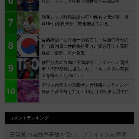
打診」プレミア移籍で板倉滉と共闘説も
浦和レッズ移籍破談の可能性も？元湘南・川
7
崎DF山根視来が「問題抱えている」
佐藤隆治・西村雄一の名前も！韓国代表戦の
8
担当審判員に性的接待受けた疑惑浮上！元関
係者「慣例」海外報道
佐野航大の言動に不満爆発！ナイメヘン関係
9
者「PSV移籍に協力した」「もっと高い移籍
金を得られたのに…」
アウス代理人が京都サンガ移籍をフライング
10
発表！背番号も判明！10人目の外国人選手に
コメントランキング
三笘薫の自動車事故を受け、ブライトンが声明