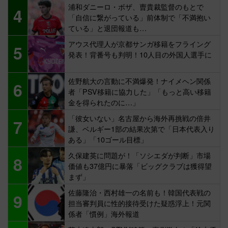
浦和ダニーロ・ボザ、曺貴裁監督のもとで
4
「自信に繋がっている」前体制で「不満抱い
ている」と退団報道も…
アウス代理人が京都サンガ移籍をフライング
5
発表！背番号も判明！10人目の外国人選手に
佐野航大の言動に不満爆発！ナイメヘン関係
6
者「PSV移籍に協力した」「もっと高い移籍
金を得られたのに…」
「彼女いない」名古屋から海外再挑戦の倍井
7
謙、ベルギー1部の結果次第で「日本代表入り
ある」「10ゴール目標」
久保建英に問題が！「ソシエダが判断」市場
8
価値も37億円に暴落「ビッグクラブは獲得望
まず」
佐藤隆治・西村雄一の名前も！韓国代表戦の
9
担当審判員に性的接待受けた疑惑浮上！元関
係者「慣例」海外報道