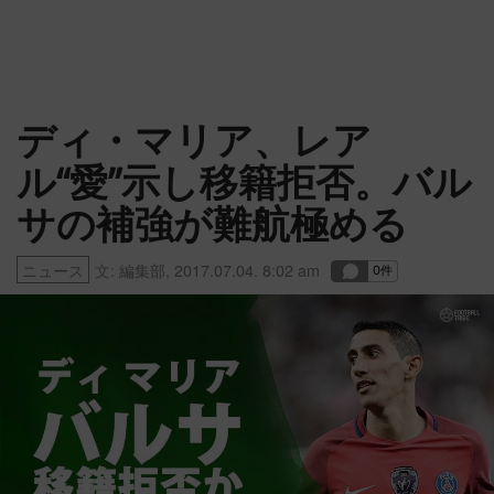
ディ・マリア、レア
ル“愛”示し移籍拒否。バル
サの補強が難航極める
ニュース
文:
編集部
,
2017.07.04. 8:02 am