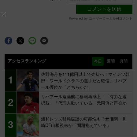
アクセスランキング
今日
週間
月間
佐野海舟を111億円以上で売却へ！マインツ幹
1
部「ワールドクラスの選手だと確信」リバプ
ール優位か「どちらかだ」
リバプール遠藤航に移籍再浮上！「有力な選
2
択肢」「代理人動いている」元同僚と再会か
浦和レッズ移籍破談の可能性も？元湘南・川
3
崎DF山根視来が「問題抱えている」