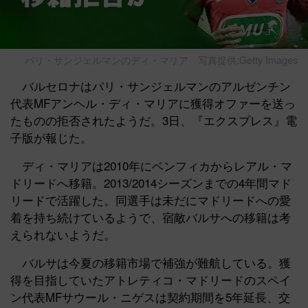
パリ・サンジェルマンのディ・マリア
写真提供:Getty Images
バルセロナはパリ・サンジェルマンのアルゼンチン
代表MFアンヘル・ディ・マリアに獲得オファーを送っ
たものの拒否されたようだ。3日、『エクスプレス』電
子版が報じた。
ディ・マリアは2010年にベンフィカからレアル・マ
ドリードへ移籍。2013/2014シーズンまでの4年間マド
リードで活躍した。同選手は未だにマドリードへの愛
着を持ち続けているようで、宿敵バルサへの移籍は考
えられないようだ。
バルサは今夏の移籍市場で補強が難航している。獲
得を目指していたアトレティコ・マドリードのスペイ
ン代表MFサウール・ニゲスは契約期間を5年延長、交