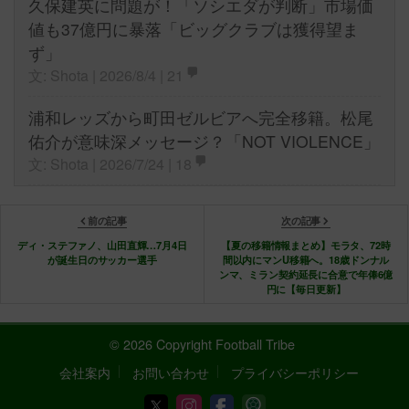
久保建英に問題が！「ソシエダが判断」市場価
値も37億円に暴落「ビッグクラブは獲得望ま
ず」
文: Shota | 2026/8/4 |
21
浦和レッズから町田ゼルビアへ完全移籍。松尾
佑介が意味深メッセージ？「NOT VIOLENCE」
文: Shota | 2026/7/24 |
18
前の記事
次の記事
ディ・ステファノ、山田直輝…7月4日
【夏の移籍情報まとめ】モラタ、72時
が誕生日のサッカー選手
間以内にマンU移籍へ。18歳ドンナル
ンマ、ミラン契約延長に合意で年俸6億
円に【毎日更新】
© 2026 Copyright Football Tribe
会社案内
お問い合わせ
プライバシーポリシー