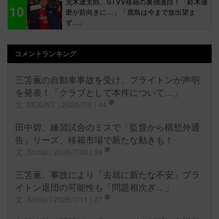
荒木遼太郎、STVV移籍の裏側激白！「鈴木優
10
磨が前向きに…」「鹿島は今まで放出望ま
ず…」
コメントランキング
三笘薫の自動車事故を受け、ブライトンが声明
を発表！「クラブとして本件について…」
文: MOUNT | 2026/7/9 |
44
田中碧、練習試合のミスで「監督から構想外通
告」リーズ、移籍市場で新たな動きも！
文: Shota | 2026/7/28 |
34
三笘薫、事故により「去就に新たな不安」ブラ
イトン退団の可能性も「問題相次ぎ…」
文: Shota | 2026/7/11 |
27