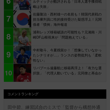
6
ルティックが酷評される「日本人選手獲得戦
略は失敗」
佐藤隆治・西村雄一の名前も！韓国代表戦の
7
担当審判員に性的接待受けた疑惑浮上！元関
係者「慣例」海外報道
浦和レッズ移籍破談の可能性も？元湘南・川
8
崎DF山根視来が「問題抱えている」
中村敬斗、今夏残留か！「想像していなかっ
9
たシナリオが…」ランスの姿勢批判も「柔軟
性ない」
リバプール遠藤航に移籍再浮上！「有力な選
10
択肢」「代理人動いている」元同僚と再会か
コメントランキング
田中碧、練習試合のミスで「監督から構想外通