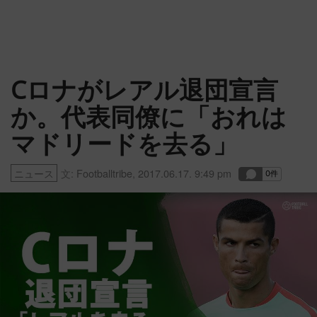
Cロナがレアル退団宣言
か。代表同僚に「おれは
マドリードを去る」
ニュース
文:
Footballtribe
,
2017.06.17. 9:49 pm