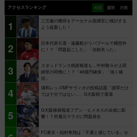
アクセスランキング
今日
週間
月間
三笘薫の獲得をアーセナル指揮官に検討する
1
よう提案した！
日本代表引退・遠藤航がリバプールで構想外
2
に！？「問題起こした」「信頼失った」
スタッドランス残留報道も…中村敬斗が上田
3
綺世の同僚に！？「46億円確保」「強く確
信」
浦和レッズMFサヴィオの投稿話題「謝罪だけ
4
では十分ではない…」G大阪戦で退場
G大阪移籍報道フアン・ヒメネスの去就に影
5
響！？所属元マラガに問題発生
FC東京・稲村隼翔は「不運と感じている」セ