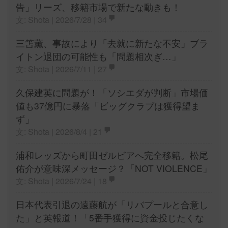
告」リーズ、移籍市場で新たな動きも！
文: Shota | 2026/7/28 |
34
三笘薫、事故により「去就に新たな不安」ブラ
イトン退団の可能性も「問題相次ぎ…」
文: Shota | 2026/7/11 |
27
久保建英に問題が！「ソシエダが判断」市場価
値も37億円に暴落「ビッグクラブは獲得望ま
ず」
文: Shota | 2026/8/4 |
21
浦和レッズから町田ゼルビアへ完全移籍。松尾
佑介が意味深メッセージ？「NOT VIOLENCE」
文: Shota | 2026/7/24 |
18
日本代表引退の遠藤航が「リバプールと合意し
た」と英報道！「5番手獲得に資金投じたくな