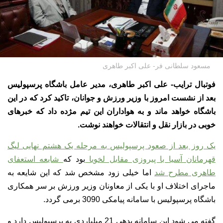
مسعود سلطانی فر- علی اکبر طاهری
فوتبال ترایب- علی اکبر طاهری، مدیر عامل باشگاه پرسپولیس
بعد از نشست امروز با وزیر ورزش و جوانان، تاکید کرد که در این
باشگاه خواهد ماند و به هواداران این تیم مژده داد که خبرهای
خوبی در بازار نقل و انتقالات خواهند نوشت.
یک روز بعد از صعود پرسپولیس به مرحله یک هشتم نهایی لیگ
قهرمانان آسیا با پیروزی مقابل لخویا
بود که
شایعه استعفای
طاهری مطرح شد
اما خیلی زود مشخص شد که این شایعه به
ماجرای اختلاف او با یکی از معاونان وزیر ورزش بر سر همکاری
باشگاه پرسپولیس با سامانه پیامکی 3090 برمی گردد.
گفته می شود این سامانه بدهی 21 میلیاردی به پرسپولیس دارد و