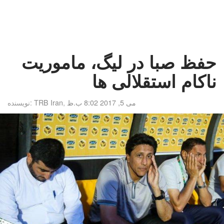
حفظ صبا در لیگ، ماموریت
ناکام استقلالی ها
می 5, 2017 8:02 ب.ظ
,
TRB Iran
نویسنده: