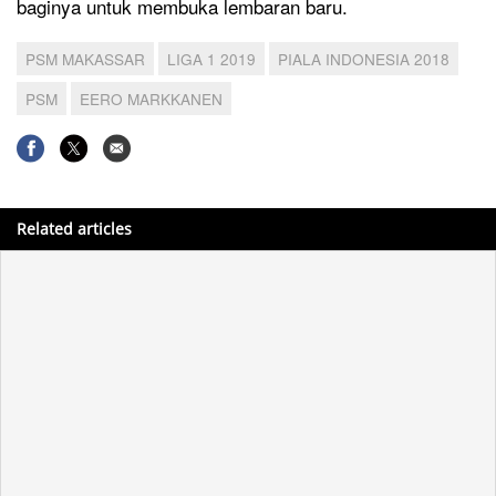
baginya untuk membuka lembaran baru.
PSM MAKASSAR
LIGA 1 2019
PIALA INDONESIA 2018
PSM
EERO MARKKANEN
Related articles
Yang Menggiurkan dari Eksodus Pemain Lokal PSM