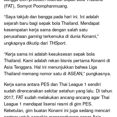
(FAT), Somyot Poomphanmuang.
“Saya takjub dan bangga pada hari ini. Ini adalah
sejarah baru bagi sepak bola Thailand. Mendapat
kesempatan kerja sama dengan salah satu
perusahaan
terkemuka di dunia Konami,”
gaming
ungkapnya dikutip dari
.
THSport
“Kerja sama ini adalah kesuksesan sepak bola
Thailand. Kami adalah rekan bisnis pertama Konami di
Asia Tenggara. Hal ini menunjukkan bahwa Liga
Thailand memang nomor satu di ASEAN,” pungkasnya.
Kerja sama antara PES dan Thai League 1 sendiri
sudah direncanakan sekitar setahun yang lalu. Di tahun
2017, FAT sudah melakukan ancang-ancang agar Thai
League 1 mendapat lisensi resmi di gim PES.
Kebetulan, gim buatan Konami ini juga sedang mencari
untuk semakin mencengkeram pasar Asia
partner