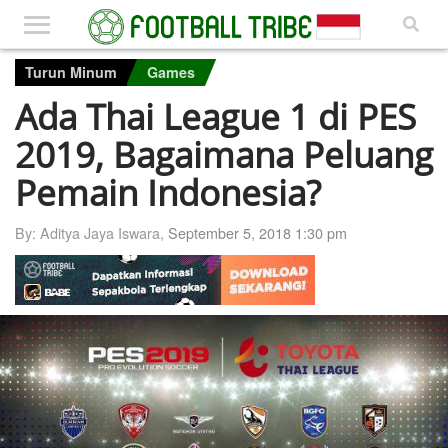
Turun Minum
Games
Ada Thai League 1 di PES
2019, Bagaimana Peluang
Pemain Indonesia?
By: Aditya Jaya Iswara,
September 5, 2018 1:30 pm