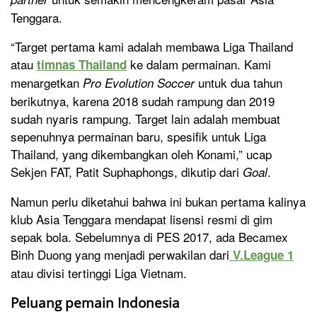
Tenggara.
“Target pertama kami adalah membawa Liga Thailand
atau
ke dalam permainan. Kami
timnas Thailand
menargetkan
untuk dua tahun
Pro Evolution Soccer
berikutnya, karena 2018 sudah rampung dan 2019
sudah nyaris rampung. Target lain adalah membuat
sepenuhnya permainan baru, spesifik untuk Liga
Thailand, yang dikembangkan oleh Konami,” ucap
Sekjen FAT, Patit Suphaphongs, dikutip dari
.
Goal
Namun perlu diketahui bahwa ini bukan pertama kalinya
klub Asia Tenggara mendapat lisensi resmi di gim
sepak bola. Sebelumnya di PES 2017, ada Becamex
Binh Duong yang menjadi perwakilan dari
V.League 1
atau divisi tertinggi Liga Vietnam.
Peluang pemain Indonesia