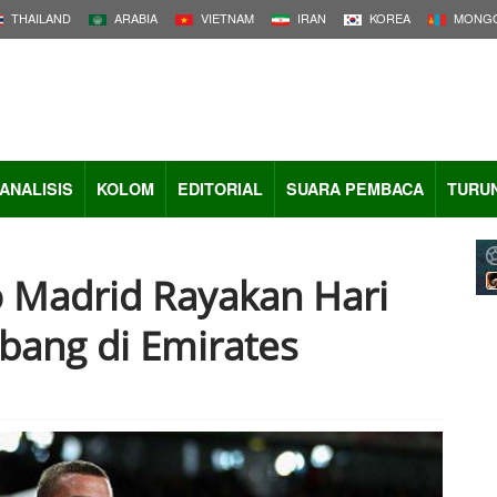
THAILAND
ARABIA
VIETNAM
IRAN
KOREA
MONGO
ANALISIS
KOLOM
EDITORIAL
SUARA PEMBACA
TURU
co Madrid Rayakan Hari
mbang di Emirates