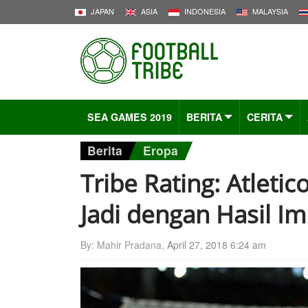
JAPAN
ASIA
INDONESIA
MALAYSIA
SEA GAMES 2019
BERITA
CERITA
Berita
Eropa
Tribe Rating: Atleti
Jadi dengan Hasil I
By: Mahir Pradana,
April 27, 2018 6:24 am