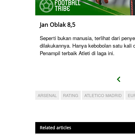
Jan Oblak 8,5
Seperti bukan manusia, terlihat dari pen
dilakukannya. Hanya kebobolan satu kali d
Penampil terbaik Atleti di laga ini.
ARSENAL
RATING
ATLETICO MADRID
EU
Related articles