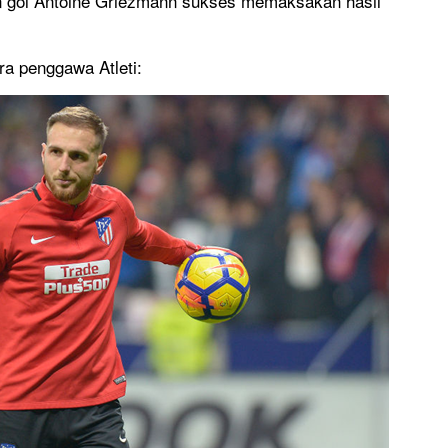
n gol Antoine Griezmann sukses memaksakan hasil
ra penggawa Atleti: