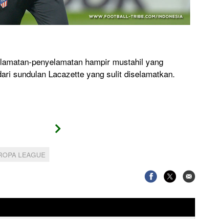
Sim
yelamatan-penyelamatan hampir mustahil yang
Akib
ari sundulan Lacazette yang sulit diselamatkan.
dipa
ini.
ROPA LEAGUE