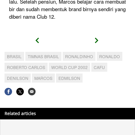
lalu. Setelah pensiun, Marcos belajar cara membuat
bir dan sudah membentuk brand birnya sendiri yang
diberi nama Club 12.
BRASIL
TIMNAS BRASIL
RONALDINHO
RONALDO
ROBERTO CARLOS
WORLD CUP 2002
CAFU
DENILSON
MARCOS
EDMILSON
Related articles