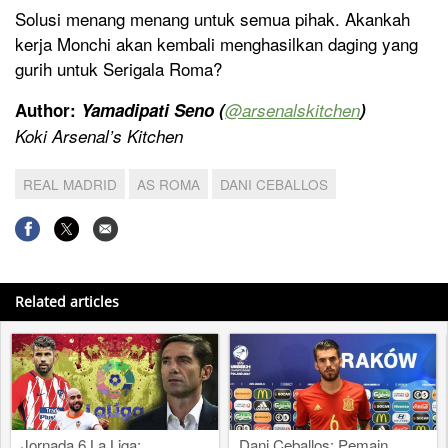
Solusi menang menang untuk semua pihak. Akankah
kerja Monchi akan kembali menghasilkan daging yang
gurih untuk Serigala Roma?
Author:
Yamadipati Seno (
@arsenalskitchen
)
Koki Arsenal’s Kitchen
REAL MADRID
AS ROMA
DANI CEBALLOS
Related articles
Jornada 6 La Liga:
Dani Ceballos: Pemain