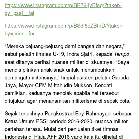
https://www.instagram.com/p/BR76-jyBfsg/?taken-
by=pssi__fai
https://www.instagram.com/p/BSdI5eZBhrD/?taken-
by=pssi__fai
“Mereka pejuang-pejuang demi bangsa dan negara,”
sebut pelatih timnas U-19, Indra Sjafri, kepada
Tempo
saat ditanya perihal nuansa militer di skuatnya. “Saya
mendisiplinkan anak-anak untuk menumbuhkan
semangat militansinya,” timpal asisten pelatih Garuda
Jaya, Mayor CPM Miftahudin Mukson. Kendati
demikian, keduanya menolak apabila hal tersebut
ditujukan agar menanamkan militerisme di sepak bola.
Sejak terpilihnya Pangkostrad Edy Rahmayadi sebagai
Ketua Umum PSSI periode 2016-2020, nuansa militer
perlahan terasa. Mulai dari penjualan tiket timnas
Indonesia di Piala AFF 2016 yang kala itu dihelat di