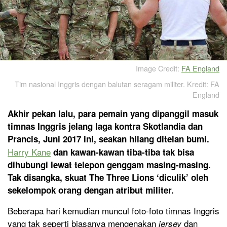
Image Credit:
FA England
Tim nasional Inggris dengan balutan seragam militer. Kredit: FA
England
Akhir pekan lalu, para pemain yang dipanggil masuk
timnas Inggris jelang laga kontra Skotlandia dan
Prancis, Juni 2017 ini, seakan hilang ditelan bumi.
Harry Kane
dan kawan-kawan tiba-tiba tak bisa
dihubungi lewat telepon genggam masing-masing.
Tak disangka, skuat The Three Lions ‘diculik’ oleh
sekelompok orang dengan atribut militer.
Beberapa hari kemudian muncul foto-foto timnas Inggris
yang tak seperti biasanya mengenakan
dan
jersey