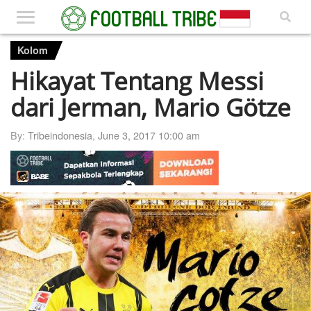
Kolom
Hikayat Tentang Messi
dari Jerman, Mario Götze
By:
Tribeindonesia
,
June 3, 2017 10:00 am