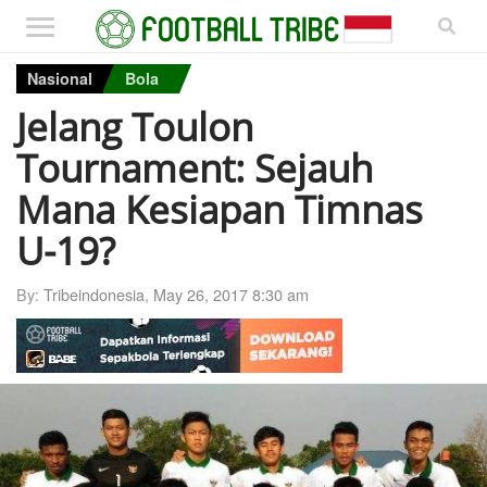
Nasional
Bola
Jelang Toulon
Tournament: Sejauh
Mana Kesiapan Timnas
U-19?
By:
Tribeindonesia
,
May 26, 2017 8:30 am