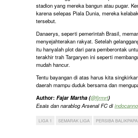
stadion yang mereka bangun atau pugar. Ke
karena selepas Piala Dunia, mereka kelaba
tersebut.
Danaerys, seperti pemerintah Brasil, mem
menyejahterakan rakyat. Setelah gelangga
itu hanyalah plot dari para pemberontak u
terakhir trah Targaryen ini seperti membang
mudah hancur.
Tentu bayangan di atas harus kita singkir
daerah mampu duduk bersama dan mengupaya
Author:
Fajar Martha (
@fjrmrt
)
Esais dan narablog Arsenal FC di
indocann
LIGA 1
SEMARAK LIGA
PERSIBA BALIKPAP