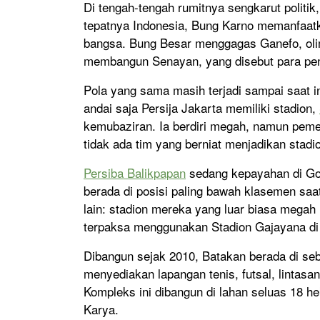
Di tengah-tengah rumitnya sengkarut politik
tepatnya Indonesia, Bung Karno memanfaatk
bangsa. Bung Besar menggagas Ganefo, oli
membangun Senayan, yang disebut para pen
Pola yang sama masih terjadi sampai saat i
andai saja Persija Jakarta memiliki stadion,
kemubaziran. Ia berdiri megah, namun pem
tidak ada tim yang berniat menjadikan stadi
Persiba Balikpapan
sedang kepayahan di Go-
berada di posisi paling bawah klasemen saat
lain: stadion mereka yang luar biasa megah i
terpaksa menggunakan Stadion Gajayana di
Dibangun sejak 2010, Batakan berada di se
menyediakan lapangan tenis, futsal, lintasan
Kompleks ini dibangun di lahan seluas 18 h
Karya.