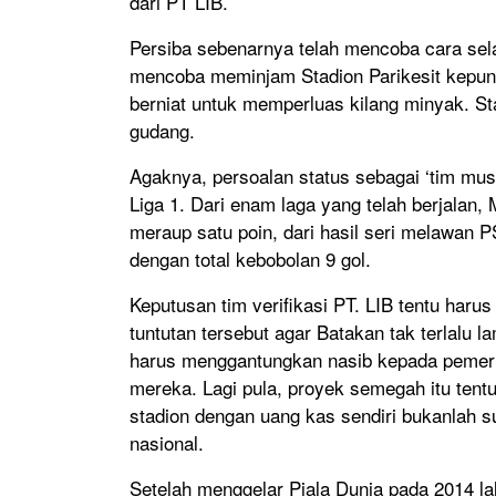
dari PT LIB.
Persiba sebenarnya telah mencoba cara se
mencoba meminjam Stadion Parikesit kepun
berniat untuk memperluas kilang minyak. Sta
gudang.
Agaknya, persoalan status sebagai ‘tim mus
Liga 1. Dari enam laga yang telah berjala
meraup satu poin, dari hasil seri melawan P
dengan total kebobolan 9 gol.
Keputusan tim verifikasi PT. LIB tentu har
tuntutan tersebut agar Batakan tak terlalu l
harus menggantungkan nasib kepada pemeri
mereka. Lagi pula, proyek semegah itu tent
stadion dengan uang kas sendiri bukanlah s
nasional.
Setelah menggelar Piala Dunia pada 2014 la