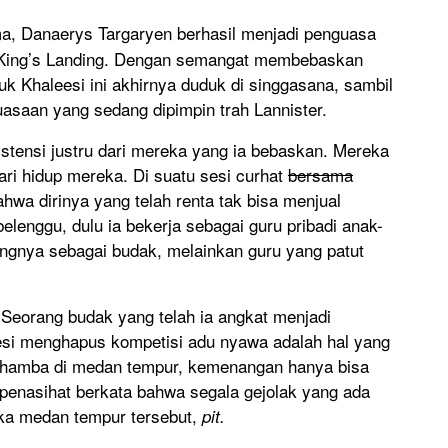
ma, Danaerys Targaryen berhasil menjadi penguasa
i King’s Landing. Dengan semangat membebaskan
luk Khaleesi ini akhirnya duduk di singgasana, sambil
saan yang sedang dipimpin trah Lannister.
istensi justru dari mereka yang ia bebaskan. Mereka
ri hidup mereka. Di suatu sesi curhat
bersama
a dirinya yang telah renta tak bisa menjual
lenggu, dulu ia bekerja sebagai guru pribadi anak-
gnya sebagai budak, melainkan guru yang patut
. Seorang budak yang telah ia angkat menjadi
esi menghapus kompetisi adu nyawa adalah hal yang
a hamba di medan tempur, kemenangan hanya bisa
g penasihat berkata bahwa segala gejolak yang ada
ka medan tempur tersebut,
pit.