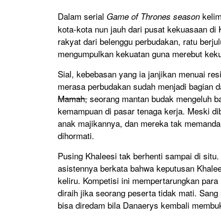
Dalam serial
keli
Game of Thrones season
kota-kota nun jauh dari pusat kekuasaan d
rakyat dari belenggu perbudakan, ratu berju
mengumpulkan kekuatan guna merebut kekua
Sial, kebebasan yang ia janjikan menuai res
merasa perbudakan sudah menjadi bagian da
Mamah,
seorang mantan budak mengeluh bahw
kemampuan di pasar tenaga kerja. Meski dibe
anak majikannya, dan mereka tak memandan
dihormati.
Pusing Khaleesi tak berhenti sampai di situ
asistennya berkata bahwa keputusan Khale
keliru. Kompetisi ini mempertarungkan par
diraih jika seorang peserta tidak mati. San
bisa diredam bila Danaerys kembali membu