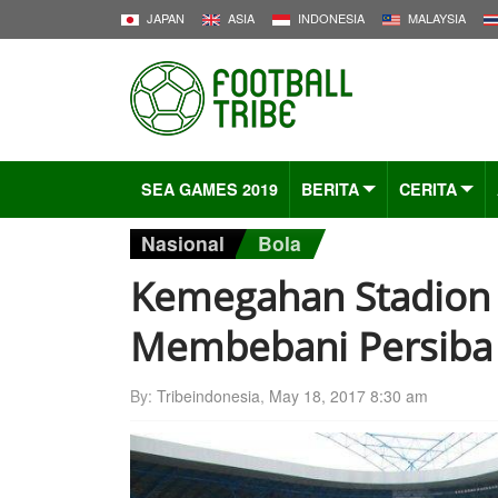
JAPAN
ASIA
INDONESIA
MALAYSIA
SEA GAMES 2019
BERITA
CERITA
Nasional
Bola
Kemegahan Stadion 
Membebani Persiba 
By:
Tribeindonesia
,
May 18, 2017 8:30 am