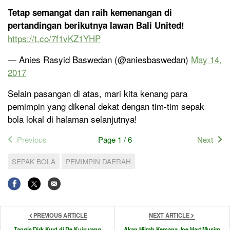
Tetap semangat dan raih kemenangan di
pertandingan berikutnya lawan Bali United!
https://t.co/7f1vKZ1YHP
— Anies Rasyid Baswedan (@aniesbaswedan)
May 14,
2017
Selain pasangan di atas, mari kita kenang para
pemimpin yang dikenal dekat dengan tim-tim sepak
bola lokal di halaman selanjutnya!
Previous
Page 1 / 6
Next
SEPAK BOLA
PEMIMPIN DAERAH
PREVIOUS ARTICLE
NEXT ARTICLE
Tangis Dirk Kuyt di De Kuip yang
Akan Hijrah Kemana Joe Hart Musim