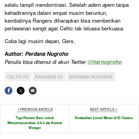
selalu tampil mendominasi. Setelah
tanpa
adem ayem
kehadirannya dalam empat musim beruntun,
kembalinya Rangers diharapkan bisa memberikan
perlawanan sengit agar Celtic tak leluasa berkuasa.
Coba lagi musim depan, Gers.
Author:
Perdana Nugroho
Penulis bisa ditemui di akun Twitter
@
harnugroho
CELTIC FC
RANGERS FC
BRENDAN RODGERS
PREVIOUS ARTICLE
NEXT ARTICLE
Tiga Pemain Baru untuk
Keabadian Lionel Messi di El Clasico
Menyempurnakan 3-4-3 ala Arsene
Wenger