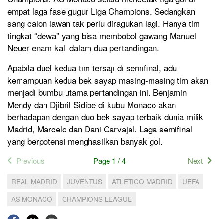
empat laga fase gugur Liga Champions. Sedangkan
sang calon lawan tak perlu diragukan lagi. Hanya tim
tingkat “dewa” yang bisa membobol gawang Manuel
Neuer enam kali dalam dua pertandingan.
Apabila duel kedua tim tersaji di semifinal, adu
kemampuan kedua bek sayap masing-masing tim akan
menjadi bumbu utama pertandingan ini. Benjamin
Mendy dan Djibril Sidibe di kubu Monaco akan
berhadapan dengan duo bek sayap terbaik dunia milik
Madrid, Marcelo dan Dani Carvajal. Laga semifinal
yang berpotensi menghasilkan banyak gol.
Previous
Page 1 / 4
Next
REAL MADRID
JUVENTUS
ATLETICO MADRID
UEFA
AS MONACO
CHAMPIONS LEAGUE