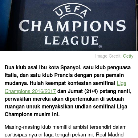
Image Credit:
Getty
Dua klub asal ibu kota Spanyol, satu klub penguasa
Italia, dan satu klub Prancis dengan para pemain
Liga
mudanya. Itulah keempat kontestan semifinal
Champions 2016/2017
dan Jumat (21/4) petang nanti,
perwakilan mereka akan dipertemukan di sebuah
ruangan untuk menyaksikan undian semifinal Liga
Champions musim ini.
Masing-masing klub memiliki ambisi tersendiri dalam
partisipasinya di laga tengah pekan ini. Real Madrid