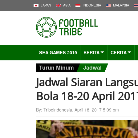
JAPAN
ASIA
INDONESIA
MALAYSIA
SEA GAMES 2019
BERITA
CERITA
Turun Minum
Jadwal
Jadwal Siaran Langs
Bola 18-20 April 201
By:
Tribeindonesia
,
April 18, 2017 5:09 pm