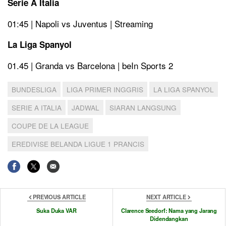
Serie A Italia
01:45 | Napoli vs Juventus | Streaming
La Liga Spanyol
01.45 | Granda vs Barcelona | beIn Sports 2
BUNDESLIGA
LIGA PRIMER INGGRIS
LA LIGA SPANYOL
SERIE A ITALIA
JADWAL
SIARAN LANGSUNG
COUPE DE LA LEAGUE
EREDIVISE BELANDA LIGUE 1 PRANCIS
PREVIOUS ARTICLE
NEXT ARTICLE
Suka Duka VAR
Clarence Seedorf: Nama yang Jarang
Didendangkan