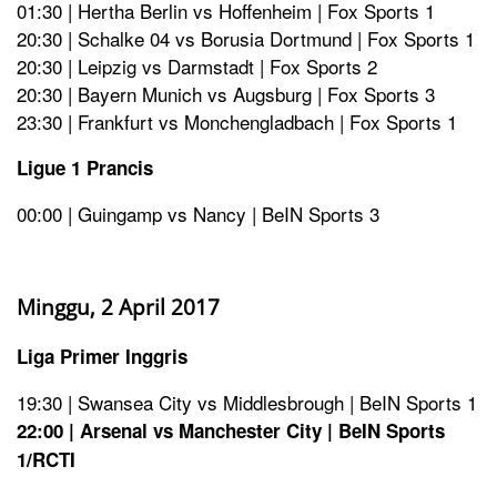
01:30 | Hertha Berlin vs Hoffenheim | Fox Sports 1
20:30 | Schalke 04 vs Borusia Dortmund | Fox Sports 1
20:30 | Leipzig vs Darmstadt | Fox Sports 2
20:30 | Bayern Munich vs Augsburg | Fox Sports 3
23:30 | Frankfurt vs Monchengladbach | Fox Sports 1
Ligue 1 Prancis
00:00 | Guingamp vs Nancy | BeIN Sports 3
Minggu, 2 April 2017
Liga Primer Inggris
19:30 | Swansea City vs Middlesbrough | BeIN Sports 1
22:00 | Arsenal vs Manchester City | BeIN Sports
1/RCTI