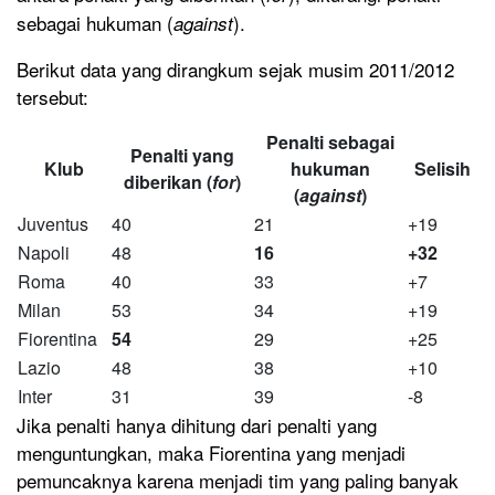
sebagai hukuman (
).
against
Berikut data yang dirangkum sejak musim 2011/2012
tersebut:
Penalti sebagai
Penalti yang
Klub
hukuman
Selisih
diberikan (
for
)
(
against
)
Juventus
40
21
+19
Napoli
48
16
+32
Roma
40
33
+7
Milan
53
34
+19
Fiorentina
54
29
+25
Lazio
48
38
+10
Inter
31
39
-8
Jika penalti hanya dihitung dari penalti yang
menguntungkan, maka Fiorentina yang menjadi
pemuncaknya karena menjadi tim yang paling banyak