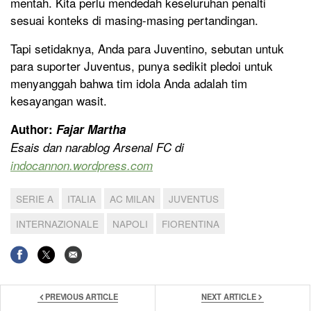
mentah. Kita perlu mendedah keseluruhan penalti
sesuai konteks di masing-masing pertandingan.
Tapi setidaknya, Anda para Juventino, sebutan untuk
para suporter Juventus, punya sedikit pledoi untuk
menyanggah bahwa tim idola Anda adalah tim
kesayangan wasit.
Author:
Fajar Martha
Esais dan narablog Arsenal FC di
indocannon.wordpress.com
SERIE A
ITALIA
AC MILAN
JUVENTUS
INTERNAZIONALE
NAPOLI
FIORENTINA
PREVIOUS ARTICLE
NEXT ARTICLE