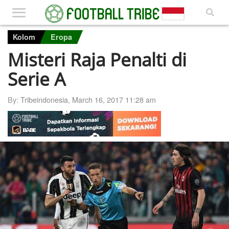
Kolom
Eropa
Misteri Raja Penalti di
Serie A
By:
Tribeindonesia
,
March 16, 2017 11:28 am