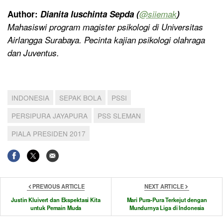
Author:
Dianita Iuschinta Sepda (
@
siiemak
)
Mahasiswi program magister psikologi di Universitas
Airlangga Surabaya. Pecinta kajian psikologi olahraga
dan Juventus.
INDONESIA
SEPAK BOLA
PSSI
PERSIPURA JAYAPURA
PSS SLEMAN
PIALA PRESIDEN 2017
PREVIOUS ARTICLE
NEXT ARTICLE
Justin Kluivert dan Ekspektasi Kita
Mari Pura-Pura Terkejut dengan
untuk Pemain Muda
Mundurnya Liga di Indonesia