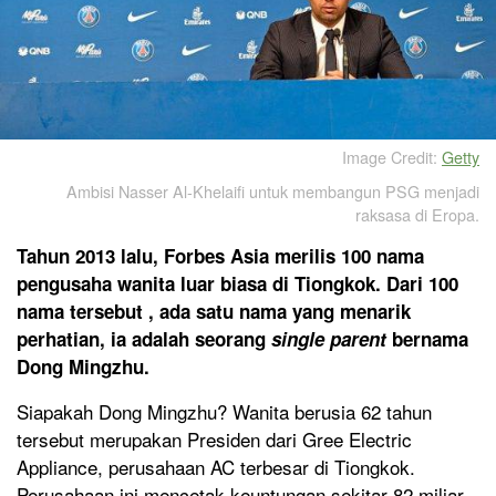
Image Credit:
Getty
Ambisi Nasser Al-Khelaifi untuk membangun PSG menjadi
raksasa di Eropa.
Tahun 2013 lalu, Forbes Asia merilis 100 nama
pengusaha wanita luar biasa di Tiongkok. Dari 100
nama tersebut , ada satu nama yang menarik
perhatian, ia adalah seorang
single parent
bernama
Dong Mingzhu.
Siapakah Dong Mingzhu? Wanita berusia 62 tahun
tersebut merupakan Presiden dari Gree Electric
Appliance, perusahaan AC terbesar di Tiongkok.
Perusahaan ini mencetak keuntungan sekitar 82 miliar