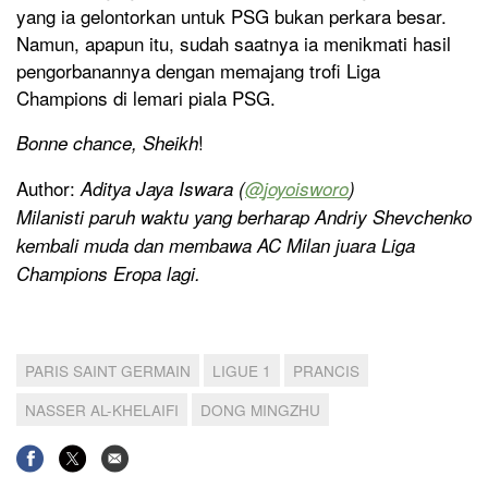
yang ia gelontorkan untuk PSG bukan perkara besar.
Namun, apapun itu, sudah saatnya ia menikmati hasil
pengorbanannya dengan memajang trofi Liga
Champions di lemari piala PSG.
!
Bonne chance, Sheikh
Author:
Aditya Jaya Iswara (
@
joyoisworo
)
Milanisti paruh waktu yang berharap Andriy Shevchenko
kembali muda dan membawa AC Milan juara Liga
Champions Eropa lagi.
PARIS SAINT GERMAIN
LIGUE 1
PRANCIS
NASSER AL-KHELAIFI
DONG MINGZHU