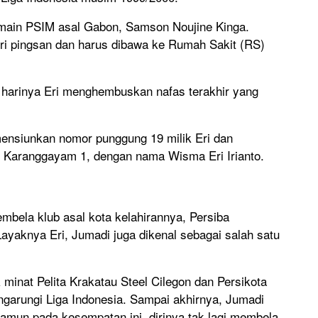
pemain PSIM asal Gabon, Samson Noujine Kinga.
i pingsan dan harus dibawa ke Rumah Sakit (RS)
m harinya Eri menghembuskan nafas terakhir yang
ensiunkan nomor punggung 19 milik Eri dan
n Karanggayam 1, dengan nama Wisma Eri Irianto.
mbela klub asal kota kelahirannya, Persiba
Layaknya Eri, Jumadi juga dikenal sebagai salah satu
minat Pelita Krakatau Steel Cilegon dan Persikota
arungi Liga Indonesia. Sampai akhirnya, Jumadi
amun pada kesempatan ini, dirinya tak lagi membela