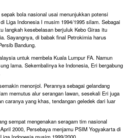
 sepak bola nasional usai menunjukkan potensi
di Liga Indonesia I musim 1994/1995 silam. Sebagai
u langkah kesebelasan berjuluk Kebo Giras itu
a. Sayangnya, di babak final Petrokimia harus
 Persib Bandung.
e Malaysia untuk membela Kuala Lumpur FA. Namun
gsung lama. Sekembalinya ke Indonesia, Eri bergabung
.
k semakin menonjol. Perannya sebagai gelandang
alam memutus alur serangan lawan, sesekali Eri juga
n caranya yang khas, tendangan geledek dari luar
 yang sempat mengenakan seragam tim nasional
 3 April 2000, Persebaya menjamu PSIM Yogyakarta di
 Liga Indonesia musim 1999/2000.