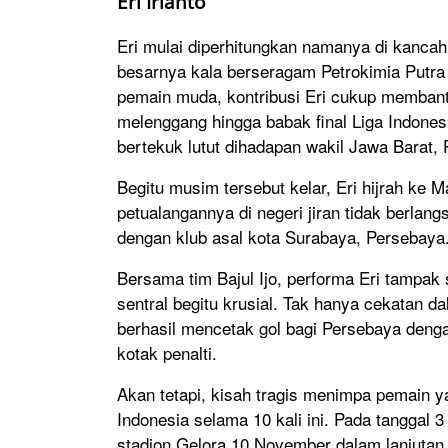
Eri Irianto
Eri mulai diperhitungkan namanya di kancah
besarnya kala berseragam Petrokimia Putra 
pemain muda, kontribusi Eri cukup membant
melenggang hingga babak final Liga Indonesi
bertekuk lutut dihadapan wakil Jawa Barat,
Begitu musim tersebut kelar, Eri hijrah k
petualangannya di negeri jiran tidak berlan
dengan klub asal kota Surabaya, Persebaya
Bersama tim Bajul Ijo, performa Eri tampa
sentral begitu krusial. Tak hanya cekatan d
berhasil mencetak gol bagi Persebaya denga
kotak penalti.
Akan tetapi, kisah tragis menimpa pemain
Indonesia selama 10 kali ini. Pada tanggal
stadion Gelora 10 November dalam lanjutan