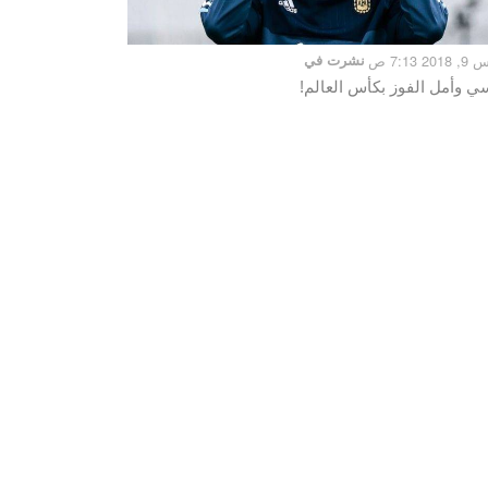
20 7:13 ص
نشرت في
ي وأمل الفوز بكأس العالم!