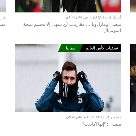
أبريل 4, 2018 7:23 ص
نشرت في
مارس 9, 18
ميسي ومارادونا … مقارنات لن تنتهي إلا بحسم نتيجة
ميس
المونديال
تصفيات كأس العالم
اسبانيا
نوفمبر 8, 2017 6:51 م
نشرت في
ميسي : “إنها أكاذيب”