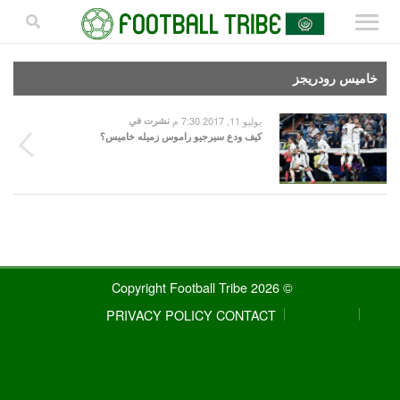
خاميس رودريجز
يوليو 11, 2017 7:30 م
نشرت في
كيف ودع سيرجيو راموس زميله خاميس؟
© 2026 Copyright Football Tribe
PRIVACY POLICY
CONTACT