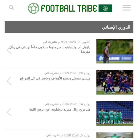
الدوري الإسباني
أكتوبر 22, 2020 9:24 م
نشرت في
راؤول أم بوتشيتينو .. من منهما سيكون خلفاً لزيدان في ريال
مدريد؟
يوليو 20, 2020 8:09 م
نشرت في
ميسي يسجل ويصنع الأهداف وحاضر في كل المواقع
يوليو 14, 2020 8:36 م
نشرت في
هل يزيح ريال مدريد برشلونة عن عرش الليغا
يوليو 5, 2020 8:58 م
نشرت في